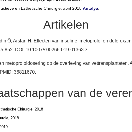
uctieve en Esthetische Chirurgie, april 2018
Antalya
.
Artikelen
ın Ö, Arslan H. Effecten van insuline, metoprolol en deferoxami
845-852. DOI: 10.1007/s00266-019-01363-z.
van metoprololdosering op de overleving van vettransplantaten. A
 PMID: 36811670.
aatschappen van de veren
thetische Chirurgie, 2018
rurgie, 2018
 2019