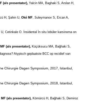
 (als presentator),
Yalcin MA, Baghaki S, Arslan H,
rcü H, Şahin U,
Oké MF
, Suleymanov S, Ercan A,
 U, Cetinkale O. İnsidental İn situ lobüler karsinoma on
MF (als presentator),
Küçüksucu MA, Bağhaki S,
iagnose? Atypisch geplaatste BCC op recidief van
sche Chirurgie Dagen Symposium, 2017, Istanbul,
sche Chirurgie Dagen Symposium, 2018, Istanbul,
MF (als presentator),
Kömürcü H, Bağhaki S, Demiroz