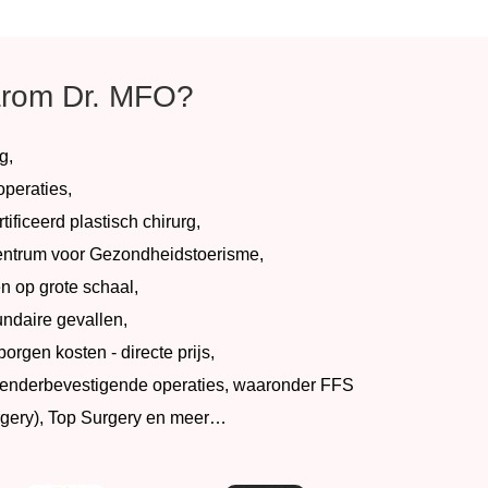
rom Dr. MFO?
g,
peraties,
ificeerd plastisch chirurg,
entrum voor Gezondheidstoerisme,
 op grote schaal,
undaire gevallen,
rgen kosten - directe prijs,
genderbevestigende operaties, waaronder FFS
rgery), Top Surgery en meer…