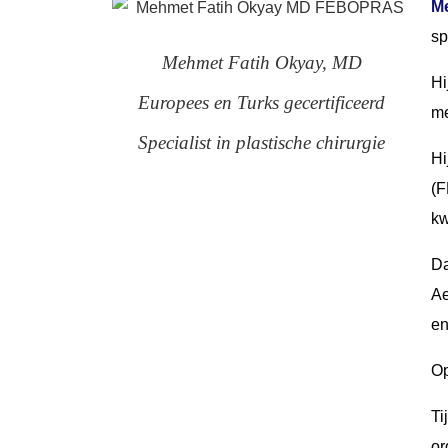
M
sp
Mehmet Fatih Okyay, MD
Hi
Europees en Turks gecertificeerd
me
Specialist in plastische chirurgie
Hi
(F
kw
Da
Ae
en
Op
Ti
or