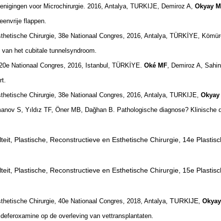
renigingen voor Microchirurgie. 2016, Antalya, TURKIJE, Demiroz A,
Okyay MF
eenvrije flappen.
sthetische Chirurgie, 38e Nationaal Congres, 2016, Antalya, TÜRKİYE, Kömü
 van het cubitale tunnelsyndroom.
, 20e Nationaal Congres, 2016, Istanbul, TÜRKİYE.
Oké MF
, Demiroz A, Sahin
rt.
sthetische Chirurgie, 38e Nationaal Congres, 2016, Antalya, TURKIJE,
Okyay 
nov S, Yıldız TF, Öner MB, Dağhan B. Pathologische diagnose? Klinische d
teit, Plastische, Reconstructieve en Esthetische Chirurgie, 14e Plasti
teit, Plastische, Reconstructieve en Esthetische Chirurgie, 15e Plasti
TURKIJE
thetische Chirurgie, 40e Nationaal Congres, 2018, Antalya,
,
Okyay 
n deferoxamine op de overleving van vettransplantaten
.