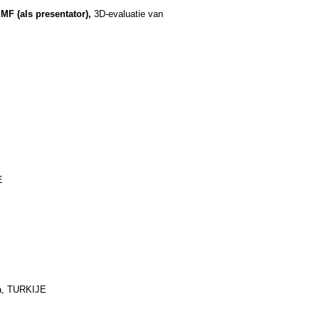
MF (als presentator),
3D-evaluatie van
E
ya, TURKIJE