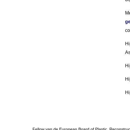
Me
ge
co
Hi
As
Hi
Hi
Hi
Fellow van de European Board of Plastic, Reconstruct