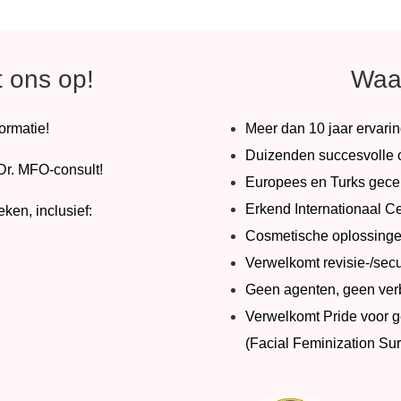
 ons op!
Waa
formatie!
Meer dan 10 jaar ervarin
Duizenden succesvolle o
Dr. MFO-consult!
Europees en Turks gecert
Erkend Internationaal C
eken, inclusief:
Cosmetische oplossingen
Verwelkomt revisie-/sec
Geen agenten, geen verbo
Verwelkomt Pride voor 
(Facial Feminization Su