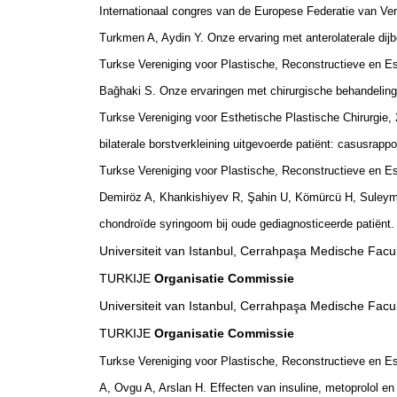
Internationaal congres van de Europese Federatie van Ve
Turkmen A, Aydin Y. Onze ervaring met anterolaterale dijb
Turkse Vereniging voor Plastische, Reconstructieve en E
Bağhaki S. Onze ervaringen met chirurgische behandeling
Turkse Vereniging voor Esthetische Plastische Chirurgie
bilaterale borstverkleining uitgevoerde patiënt: casusrappo
Turkse Vereniging voor Plastische, Reconstructieve en E
Demiröz A, Khankishiyev R, Şahin U, Kömürcü H, Suleyma
chondroïde syringoom bij oude gediagnosticeerde patiënt.
Universiteit van Istanbul, Cerrahpaşa Medische Facul
TURKIJE
Organisatie
Commissie
Universiteit van Istanbul, Cerrahpaşa Medische Facul
TURKIJE
Organisatie
Commissie
Turkse Vereniging voor Plastische, Reconstructieve en Es
A, Ovgu A, Arslan H.
Effecten van insuline, metoprolol e