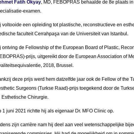
ehmet Fatih Okyay
, MD, FEBOPRAS behaalde de 8e plaats in zi
ecialisatie-examen.
j voltooide een opleiding tot plastische, reconstructieve en es
dische faculteit Cerrahpaşa van de Universiteit van Istanbul.
j ontving de Fellowship of the European Board of Plastic, Reco
EBOPRAS)-prijs, uitgereikt door de European Association of Me
aliteitsequivalentie, 2018, Brussel.
nkzij deze prijs werd hem datzelfde jaar ook de Fellow of the T
sthetic Surgeons (Turkse Raad)-prijs toegekend door de Turkse
 Esthetische Chirurgie.
 1 juni 2021 richtte hij als eigenaar Dr. MFO Clinic op.
jdens zijn carrière nam hij deel aan veel wetenschappelijke bi
ganiserende commissies. Hij had de mogelijkheid om in sommige