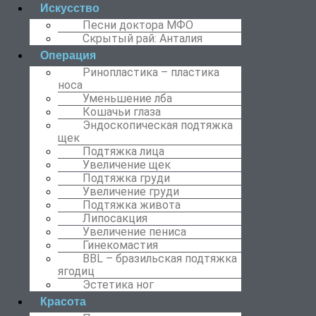
Искусство
Песни доктора МФО
Скрытый рай: Анталия
Операция
Ринопластика – пластика
носа
Уменьшение лба
Кошачьи глаза
Эндоскопическая подтяжка
щек
Подтяжка лица
Увеличение щек
Подтяжка груди
Увеличение груди
Подтяжка живота
Липосакция
Увеличение пениса
Гинекомастия
BBL – бразильская подтяжка
ягодиц
Эстетика ног
Красота