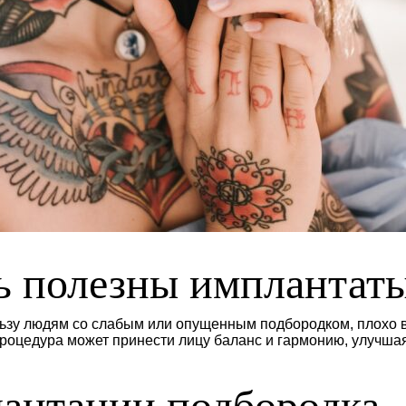
ь полезны имплантат
льзу людям со слабым или опущенным подбородком, плохо
процедура может принести лицу баланс и гармонию, улучша
антации подбородка