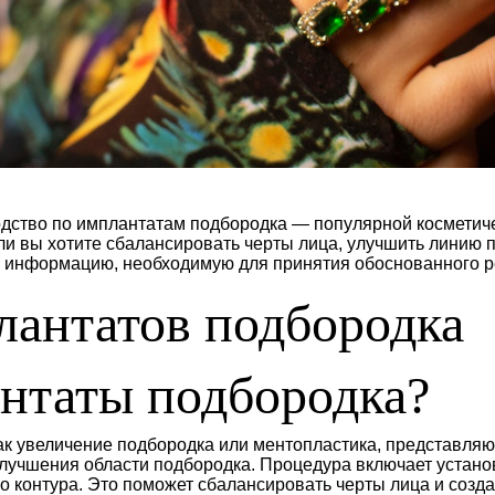
дство по имплантатам подбородка — популярной косметиче
и вы хотите сбалансировать черты лица, улучшить линию п
сю информацию, необходимую для принятия обоснованного 
антатов подбородка
антаты подбородка?
ак увеличение подбородка или ментопластика, представляю
учшения области подбородка. Процедура включает установ
о контура. Это поможет сбалансировать черты лица и созд