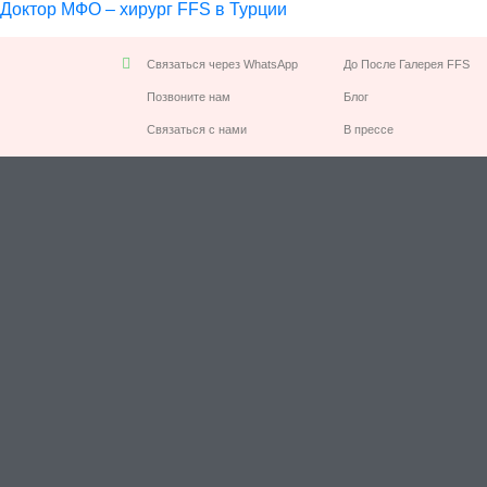
Доктор МФО – хирург FFS в Турции
Связаться через WhatsApp
До После Галерея FFS
Позвоните нам
Блог
Связаться с нами
В прессе