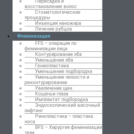
Пересадка и
восстановление волос
Стоматологические
процедуры
Инъекция наножира
Лечение рубцов
Феминизация
FFS – операция по
феминизации лица
Контурирование лба
Уменьшение лба
Гениопластика
Уменьшение подбородка
Уменьшение челюсти и
реконтурирование
Увеличение щек
Кошачьи глаза
Имплантат подбородка
Эндоскопический височный
лифтинг
Ринопластика – пластика
носа
BFS – Хирургия феминизации
тела