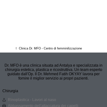
Clinica Dr. MFO - Centro di femminilizzazione
Dr. MFO è una clinica situata ad Antalya e specializzata in
chirurgia estetica, plastica e ricostruttiva. Un team esperto
guidato dall'Op. Il Dr. Mehmed Fatih OKYAY lavora per
fornire il miglior servizio ai propri pazienti.
Chirurgia
Rinoplastica - Lavori al naso
Abbassamento dell'attaccatura dei capelli