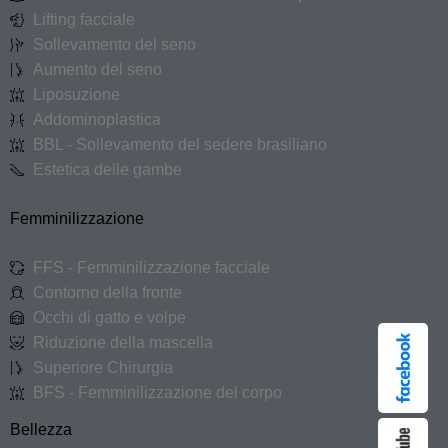
Lifting facciale
Sollevamento del seno
Aumento del seno
Liposuzione
Addominoplastica
BBL - Sollevamento del sedere brasiliano
Estetica delle gambe
Femminilizzazione
FFS - Femminilizzazione facciale
Contorno della fronte
Occhi di gatto e volpe
Riduzione della mascella
Superiore Chirurgia
BFS - Femminilizzazione del corpo
Bellezza