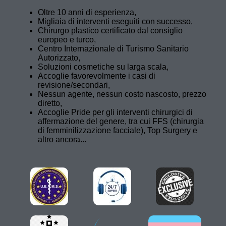
Oltre 10 anni di esperienza,
Migliaia di interventi eseguiti con successo,
Chirurgo plastico certificato dal consiglio
europeo e turco,
Centro Internazionale di Turismo Sanitario
Autorizzato,
Soluzioni cosmetiche su larga scala,
Accoglie favorevolmente i casi di
revisione/secondari,
Nessun agente, nessun costo nascosto, prezzo
diretto,
Accoglie Pride per gli interventi chirurgici di
affermazione del genere, tra cui FFS (chirurgia
di femminilizzazione facciale), Top Surgery e
altro ancora...