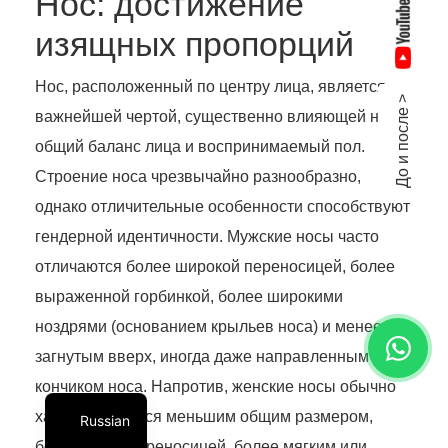
Нос: достижение
изящных пропорций
Нос, расположенный по центру лица, является
До и после >
важнейшей чертой, существенно влияющей на
общий баланс лица и воспринимаемый пол.
Строение носа чрезвычайно разнообразно,
однако отличительные особенности способствуют
гендерной идентичности. Мужские носы часто
отличаются более широкой переносицей, более
выраженной горбинкой, более широкими
ноздрями (основанием крыльев носа) и менее
загнутым вверх, иногда даже направленным вниз,
кончиком носа. Напротив, женские носы обычно
характеризуются меньшим общим размером,
Russian
более узкой переносицей, более мягким или