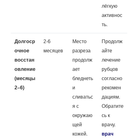
лёгкую
активнос
ть.
Долгоср
2-6
Место
Продолж
очное
месяцев
разреза
айте
восстан
продолж
лечение
овление
ает
рубцов
(месяцы
бледнеть
согласно
2–6)
и
рекомен
сливатьс
дациям.
я с
Обратите
окружаю
сь к
щей
врачу.
кожей.
врач