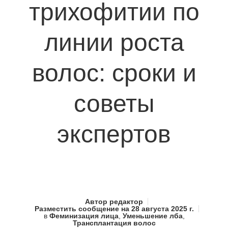
трихофитии по
линии роста
волос: сроки и
советы
экспертов
Автор
редактор
Разместить сообщение на
28 августа 2025 г.
в
Феминизация лица
,
Уменьшение лба
,
Трансплантация волос