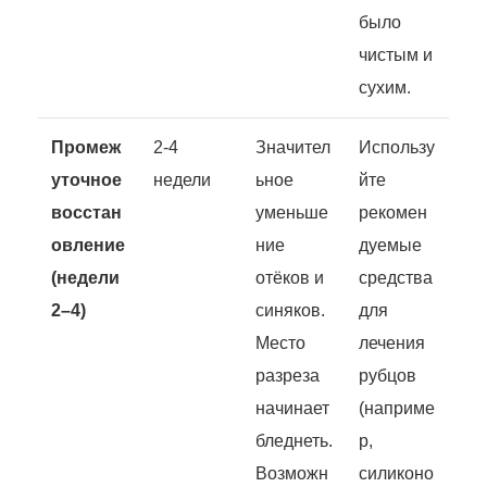
было
чистым и
сухим.
Промеж
2-4
Значител
Использу
уточное
недели
ьное
йте
восстан
уменьше
рекомен
овление
ние
дуемые
(недели
отёков и
средства
2–4)
синяков.
для
Место
лечения
разреза
рубцов
начинает
(наприме
бледнеть.
р,
Возможн
силиконо