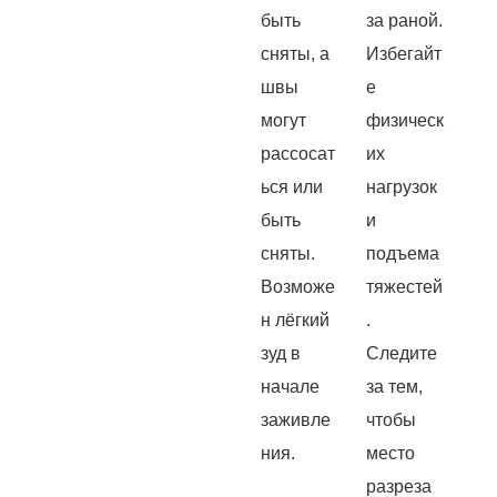
быть
за раной.
сняты, а
Избегайт
швы
е
могут
физическ
рассосат
их
ься или
нагрузок
быть
и
сняты.
подъема
Возможе
тяжестей
н лёгкий
.
зуд в
Следите
начале
за тем,
заживле
чтобы
ния.
место
разреза