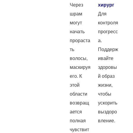
Через
хирург
шрам
Для
могут
контроля
начать
прогресс
прораста
а.
ть
Поддерж
волосы,
ивайте
маскируя
здоровы
его. К
й образ
этой
жизни,
области
чтобы
возвращ
ускорить
ается
выздоро
полная
вление.
чувствит