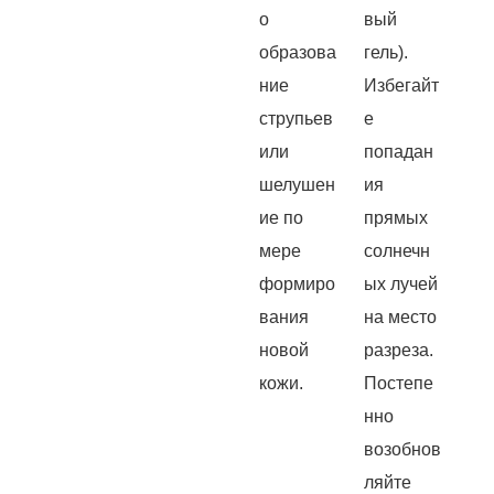
о
вый
образова
гель).
ние
Избегайт
струпьев
е
или
попадан
шелушен
ия
ие по
прямых
мере
солнечн
формиро
ых лучей
вания
на место
новой
разреза.
кожи.
Постепе
нно
возобнов
ляйте