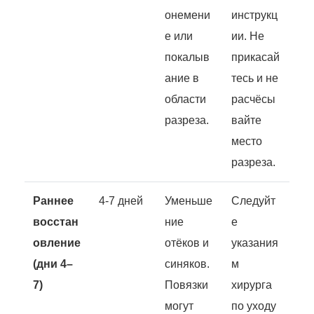
онемени
инструкц
е или
ии. Не
покалыв
прикасай
ание в
тесь и не
области
расчёсы
разреза.
вайте
место
разреза.
Раннее
4-7 дней
Уменьше
Следуйт
восстан
ние
е
овление
отёков и
указания
(дни 4–
синяков.
м
7)
Повязки
хирурга
могут
по уходу