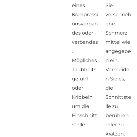
eines
Sie
Kompressi
verschrieb
onsverban
ene
des oder -
Schmerz
verbandes
mittel wie
.
angegebe
Mögliches
n ein.
Taubheits
Vermeide
gefühl
n Sie es,
oder
die
Kribbeln
Schnittste
um die
lle zu
Einschnitt
berühren
stelle.
oder zu
kratzen.