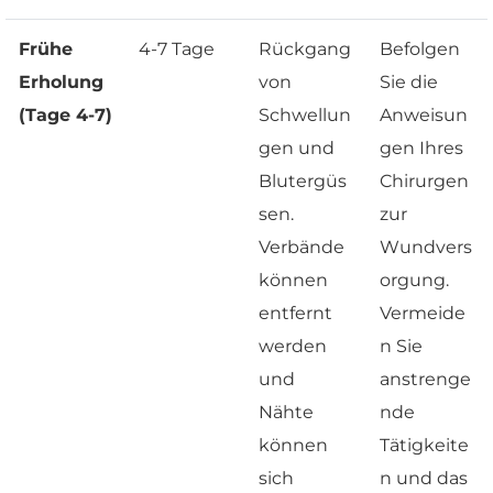
Frühe
4-7 Tage
Rückgang
Befolgen
Erholung
von
Sie die
(Tage 4-7)
Schwellun
Anweisun
gen und
gen Ihres
Blutergüs
Chirurgen
sen.
zur
Verbände
Wundvers
können
orgung.
entfernt
Vermeide
werden
n Sie
und
anstrenge
Nähte
nde
können
Tätigkeite
sich
n und das