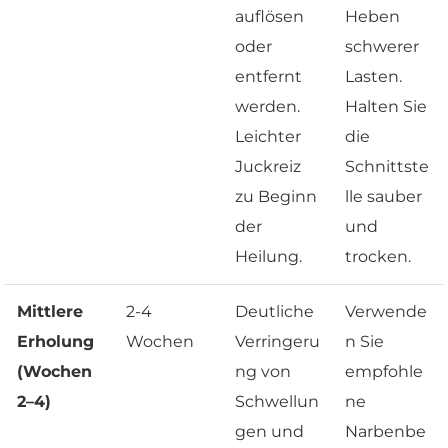
auflösen
Heben
oder
schwerer
entfernt
Lasten.
werden.
Halten Sie
Leichter
die
Juckreiz
Schnittste
zu Beginn
lle sauber
der
und
Heilung.
trocken.
Mittlere
2-4
Deutliche
Verwende
Erholung
Wochen
Verringeru
n Sie
(Wochen
ng von
empfohle
2–4)
Schwellun
ne
gen und
Narbenbe