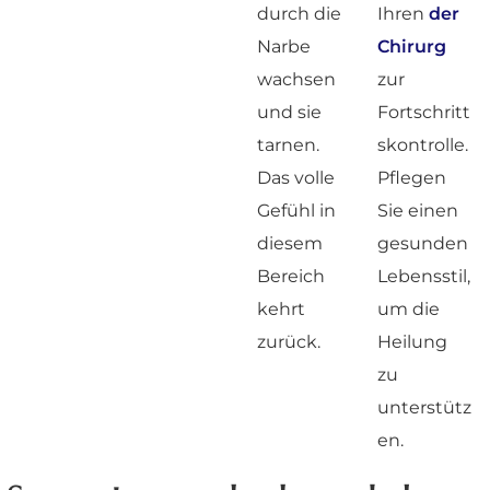
durch die
Ihren
der
Narbe
Chirurg
wachsen
zur
und sie
Fortschritt
tarnen.
skontrolle.
Das volle
Pflegen
Gefühl in
Sie einen
diesem
gesunden
Bereich
Lebensstil,
kehrt
um die
zurück.
Heilung
zu
unterstütz
en.