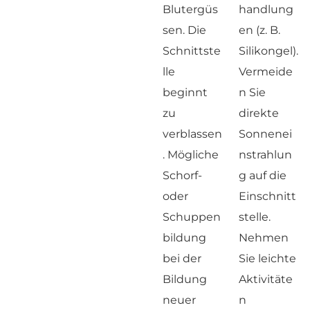
Blutergüs
handlung
sen. Die
en (z. B.
Schnittste
Silikongel).
lle
Vermeide
beginnt
n Sie
zu
direkte
verblassen
Sonnenei
. Mögliche
nstrahlun
Schorf-
g auf die
oder
Einschnitt
Schuppen
stelle.
bildung
Nehmen
bei der
Sie leichte
Bildung
Aktivitäte
neuer
n