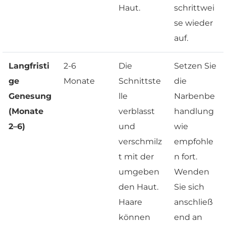
Haut.
schrittwei
se wieder
auf.
Langfristi
2-6
Die
Setzen Sie
ge
Monate
Schnittste
die
Genesung
lle
Narbenbe
(Monate
verblasst
handlung
2–6)
und
wie
verschmilz
empfohle
t mit der
n fort.
umgeben
Wenden
den Haut.
Sie sich
Haare
anschließ
können
end an