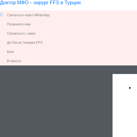
Доктор МФО – хирург FFS в Турции
Связаться через WhatsApp
Позвоните нам
Связаться с нами
До После Галерея FFS
Блог
В прессе