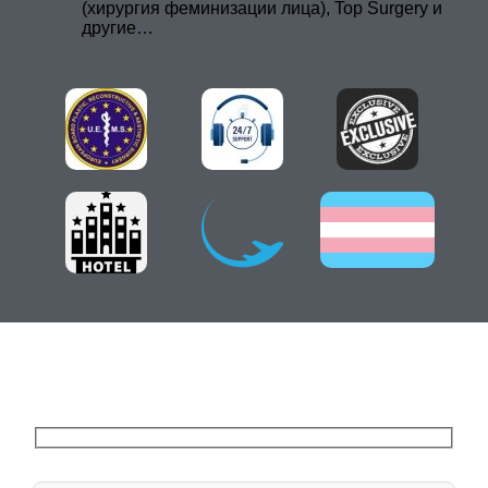
(хирургия феминизации лица), Top Surgery и
другие…