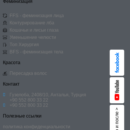
Феминизация
FFS - феминизация лица
Контурирование лба
Кошачьи и лисьи глаза
Уменьшение челюсти
Топ Хирургия
BFS - феминизация тела
Красота
Пересадка волос
Контакт
Гузелоба, 2408/10, Анталья, Турция
+90 552 800 33 22
+90 552 800 33 22
До и после >
Полезные ссылки
политика конфиденциальности