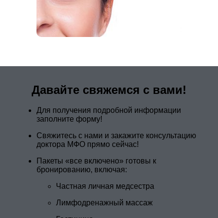
Давайте свяжемся с вами!
Для получения подробной информации
заполните форму!
Свяжитесь с нами и закажите консультацию
доктора МФО прямо сейчас!
Пакеты «все включено» готовы к
бронированию, включая:
Частная личная медсестра
Лимфодренажный массаж