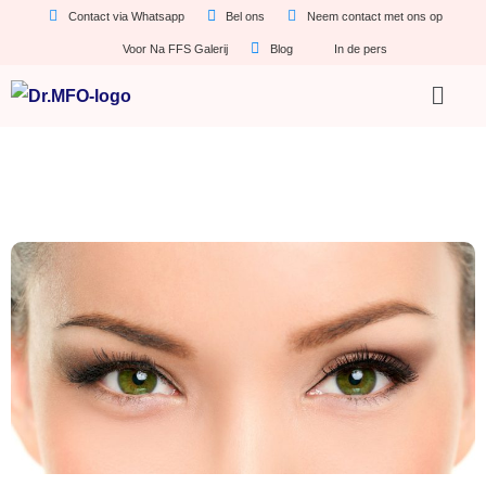
Contact via Whatsapp
Bel ons
Neem contact met ons op
Voor Na FFS Galerij
Blog
In de pers