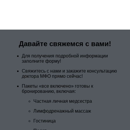
Давайте свяжемся с вами!
Для получения подробной информации
заполните форму!
Свяжитесь с нами и закажите консультацию
доктора МФО прямо сейчас!
Пакеты «все включено» готовы к
бронированию, включая:
Частная личная медсестра
Лимфодренажный массаж
Гостиница