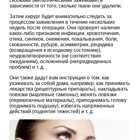
скобками (металлическими зажимами) в
зависимости от того, сколько ткани они удалили.
Затем хирург будет внимательно следить за
процессом заживления в течение нескольких
недель после операции. Они проверят наличие
каких-либо признаков инфекции, кровотечения,
отека, синяков, онемения, покалывания, боли,
скованности, рубцов, асимметрии, рецидива
(возвращения к исходному состоянию),
неудовлетворенности (не соответствия
ожиданиям), осложнений (непредвиденных
проблем) и т. д. .
Они также дадут вам инструкции о том, как
ухаживать за собой дома, например, как принимать
лекарства (рецептурные препараты), накладывать
повязки (марлевые тампоны), менять повязки
(перевязочные материалы), приподнимать голову
(поднимать подушку), избегать напряженных
действий (поднятия тяжестей) и т. д.