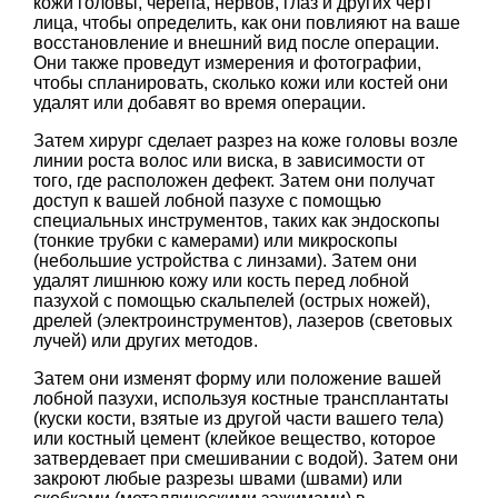
кожи головы, черепа, нервов, глаз и других черт
лица, чтобы определить, как они повлияют на ваше
восстановление и внешний вид после операции.
Они также проведут измерения и фотографии,
чтобы спланировать, сколько кожи или костей они
удалят или добавят во время операции.
Затем хирург сделает разрез на коже головы возле
линии роста волос или виска, в зависимости от
того, где расположен дефект. Затем они получат
доступ к вашей лобной пазухе с помощью
специальных инструментов, таких как эндоскопы
(тонкие трубки с камерами) или микроскопы
(небольшие устройства с линзами). Затем они
удалят лишнюю кожу или кость перед лобной
пазухой с помощью скальпелей (острых ножей),
дрелей (электроинструментов), лазеров (световых
лучей) или других методов.
Затем они изменят форму или положение вашей
лобной пазухи, используя костные трансплантаты
(куски кости, взятые из другой части вашего тела)
или костный цемент (клейкое вещество, которое
затвердевает при смешивании с водой). Затем они
закроют любые разрезы швами (швами) или