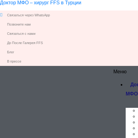
Доктор МФО – хирург FFS в Турции
Связаться через WhatsApp
Позвоните нам
Связаться с нами
До После Галерея FFS
Блог
В прессе
Меню
До
МФО