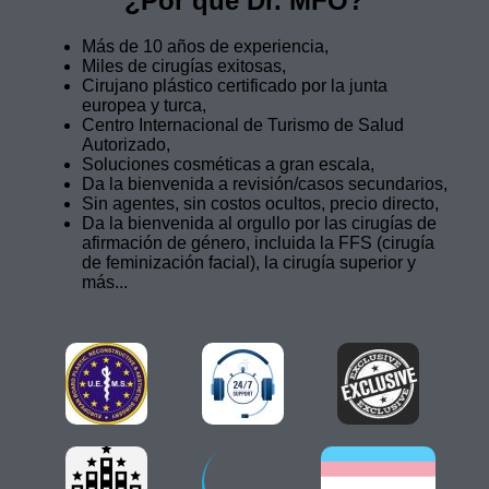
¿Por qué Dr. MFO?
Más de 10 años de experiencia,
Miles de cirugías exitosas,
Cirujano plástico certificado por la junta
europea y turca,
Centro Internacional de Turismo de Salud
Autorizado,
Soluciones cosméticas a gran escala,
Da la bienvenida a revisión/casos secundarios,
Sin agentes, sin costos ocultos, precio directo,
Da la bienvenida al orgullo por las cirugías de
afirmación de género, incluida la FFS (cirugía
de feminización facial), la cirugía superior y
más...