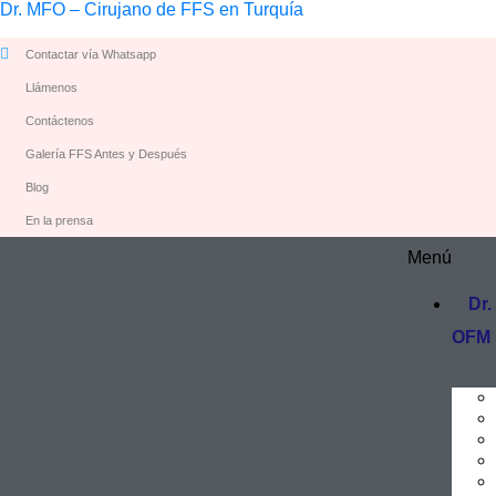
Dr. MFO – Cirujano de FFS en Turquía
Contactar vía Whatsapp
Llámenos
Contáctenos
Galería FFS Antes y Después
Blog
En la prensa
Menú
Dr.
OFM