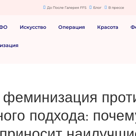
До После Галерея FFS
Блог
В прессе
МФО
Искусство
Операция
Красота
Ф
изация
 феминизация прот
ого подхода: почем
 приносит наилучши