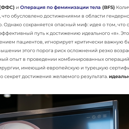
(ФФС)
и
Операция по феминизации тела
(BFS)
Коли
ом, что обусловлено достижениями в области генде
 Однако сохраняется опасный миф: идея о том, что
эффективный путь к достижению идеального «я». Это
нием пациентов, игнорирует критически важную б
вышении этого порога риск осложнений резко возрас
рный опыт в проведении комбинированных операций
хирургии, имеющий европейскую и турецкую сертифи
о секрет достижения желаемого результата.
идеаль