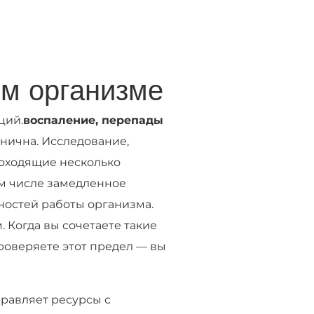
ем организме
ций.
воспаление, перепады
анична. Исследование,
роходящие несколько
ом числе замедленное
ностей работы организма.
 Когда вы сочетаете такие
роверяете этот предел — вы
правляет ресурсы с