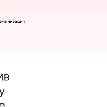
еминизация
ив
у
е