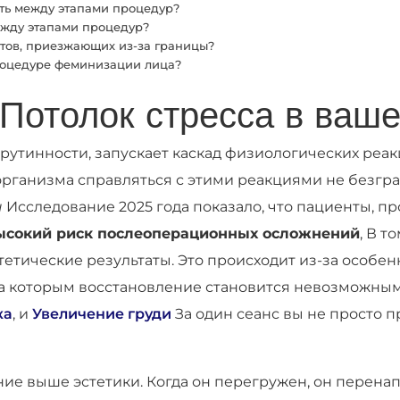
ть между этапами процедур?
ежду этапами процедур?
тов, приезжающих из-за границы?
процедуре феминизации лица?
 Потолок стресса в ваш
рутинности, запускает каскад физиологических реак
 организма справляться с этими реакциями не безгр
ы
Исследование 2025 года показало, что пациенты, п
ысокий риск послеоперационных осложнений
, В т
етические результаты. Это происходит из-за особен
за которым восстановление становится невозможным.
ка
, и
Увеличение груди
За один сеанс вы не просто п
ие выше эстетики. Когда он перегружен, он перена