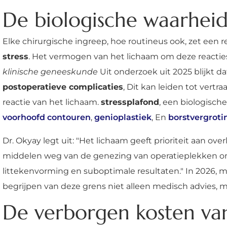
De biologische waarheid:
Elke chirurgische ingreep, hoe routineus ook, zet een re
stress
. Het vermogen van het lichaam om deze reactie
klinische geneeskunde
Uit onderzoek uit 2025 blijkt d
postoperatieve complicaties
, Dit kan leiden tot vert
reactie van het lichaam.
stressplafond
, een biologisch
voorhoofd contouren
,
genioplastiek
, En
borstvergroti
Dr. Okyay legt uit: "Het lichaam geeft prioriteit aan ov
middelen weg van de genezing van operatieplekken om vi
littekenvorming en suboptimale resultaten." In 2026, 
begrijpen van deze grens niet alleen medisch advies, m
De verborgen kosten van