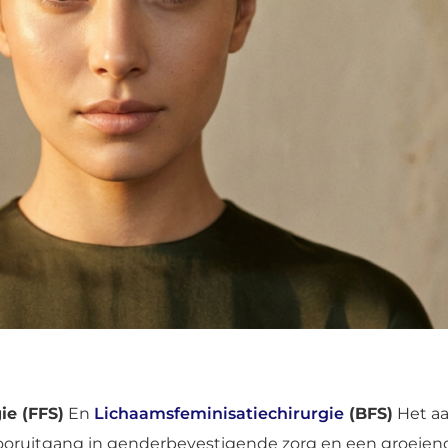
ie (FFS)
En
Lichaamsfeminisatiechirurgie
(BFS)
Het aa
ooruitgang in genderbevestigende zorg en een groeiend