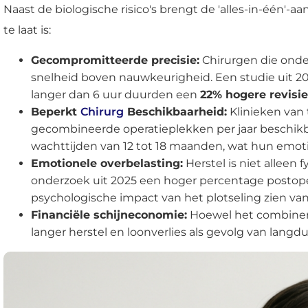
Naast de biologische risico's brengt de 'alles-in-één
te laat is:
Gecompromitteerde precisie:
Chirurgen die onde
snelheid boven nauwkeurigheid. Een studie uit 2
langer dan 6 uur duurden een
22% hogere revisi
Beperkt
Chirurg
Beschikbaarheid:
Klinieken van 
gecombineerde operatieplekken per jaar beschikb
wachttijden van 12 tot 18 maanden, wat hun emoti
Emotionele overbelasting:
Herstel is niet alleen
onderzoek uit 2025 een hoger percentage postope
psychologische impact van het plotseling zien va
Financiële schijneconomie:
Hoewel het combineren
langer herstel en loonverlies als gevolg van langdu