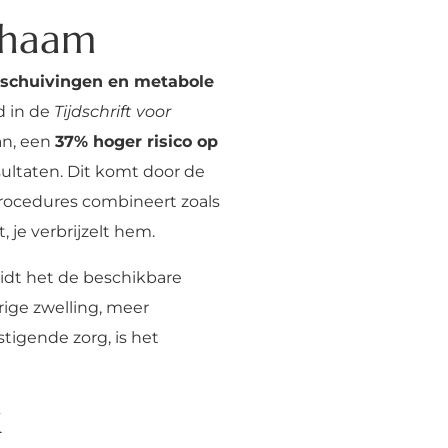
ichaam
rschuivingen en metabole
d in de
Tijdschrift voor
an, een
37% hoger risico op
sultaten. Dit komt door de
procedures combineert zoals
t, je verbrijzelt hem.
leidt het de beschikbare
rige zwelling, meer
tigende zorg, is het
k