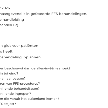
r 2026
onaangevend is in gefaseerde FFS-behandelingen.
ze handleiding
maanden 1-3)
en gids voor patiënten
o heeft
-behandeling inplannen.
ger beschouwd dan de alles-in-één-aanpak?
in tot eind?
 plan aanpassen?
oeren van FFS-procedures?
schillende behandelfasen?
chillende ingrepen?
en die vanuit het buitenland komen?
S-traject?