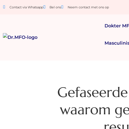
Contact via Whatsapp
Bel ons
Neem contact met ons op
Dokter M
Masculini
Gefaseerde 
waarom ge
resu