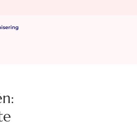
isering
én:
te