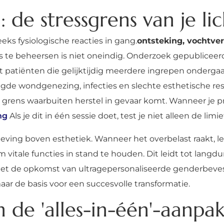
 de stressgrens van je l
eks fysiologische reacties in gang.
ontsteking, vochtve
s te beheersen is niet oneindig. Onderzoek gepubliceer
at patiënten die gelijktijdig meerdere ingrepen onderga
raagde wondgenezing, infecties en slechte esthetische re
e grens waarbuiten herstel in gevaar komt. Wanneer je 
ng
Als je dit in één sessie doet, test je niet alleen de limie
erleving boven esthetiek. Wanneer het overbelast raakt, 
tale functies in stand te houden. Dit leidt tot langdu
met de opkomst van ultragepersonaliseerde genderbeves
aar de basis voor een succesvolle transformatie.
 de 'alles-in-één'-aanpa