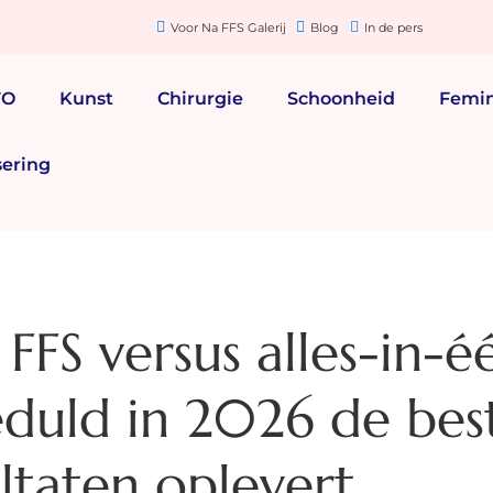
Voor Na FFS Galerij
Blog
In de pers
FO
Kunst
Chirurgie
Schoonheid
Femin
sering
FFS versus alles-in-é
duld in 2026 de bes
ltaten oplevert.