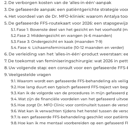
De verborgen kosten van de 'alles-in-één'-aanpak
De gefaseerde aanpak: een patiëntgerichte strategie voo
Het voordeel van de Dr. MFO-kliniek: waarom Antalya to
De gefaseerde FFS-routekaart voor 2026: een stapsgewij
Fase 1: Bovenste deel van het gezicht en het voorhoofd (
Fase 2: Middengezicht en wangen (4-6 maanden)
Fase 3: Ondergezicht en kaak (maanden 7-9)
Fase 4: Lichaamsfeminisatie (10-12 maanden en verder)
De verleiding van het 'alles-in-één'-product weerstaan: e
De toekomst van feminiseringschirurgie: wat 2026 in pett
Uw volgende stap: een consult voor een gefaseerde FFS
Veelgestelde vragen
Waarom wordt een gefaseerde FFS-behandeling als veili
Hoe lang duurt een typisch gefaseerd FFS-traject van beg
Kan ik de volgorde van de procedures in mijn gefaseerd
Wat zijn de financiële voordelen van het gefaseerd uitv
Hoe zorgt Dr. MFO Clinic voor continuïteit tussen de ver
Wat kan ik verwachten tijdens het herstel tussen de vers
Is een gefaseerde FFS-behandeling geschikt voor patiënt
Hoe kan ik me mentaal voorbereiden op een gefaseerd FF