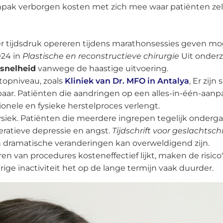
'-aanpak verborgen kosten met zich mee waar patiënten z
r tijdsdruk opereren tijdens marathonsessies geven mog
024 in
Plastische en reconstructieve chirurgie
Uit onderz
esnelheid
vanwege de haastige uitvoering.
topniveau, zoals
Kliniek van Dr. MFO in Antalya
, Er zij
aar. Patiënten die aandringen op een alles-in-één-aan
onele en fysieke herstelproces verlengt.
 fysiek. Patiënten die meerdere ingrepen tegelijk onder
ratieve depressie en angst.
Tijdschrift voor geslachtsch
n dramatische veranderingen kan overweldigend zijn.
 van procedures kosteneffectief lijkt, maken de risico'
rige inactiviteit het op de lange termijn vaak duurder.