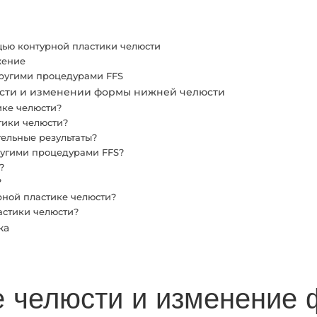
ью контурной пластики челюсти
жение
другими процедурами FFS
люсти и изменении формы нижней челюсти
ике челюсти?
тики челюсти?
тельные результаты?
другими процедурами FFS?
?
?
рной пластике челюсти?
астики челюсти?
ка
е челюсти и изменение