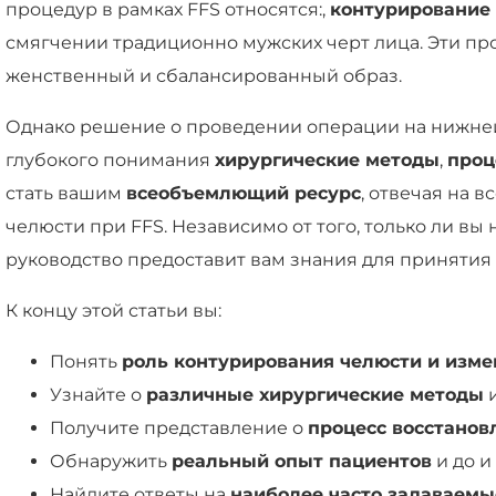
процедур в рамках FFS относятся:,
контурирование
смягчении традиционно мужских черт лица. Эти пр
женственный и сбалансированный образ.
Однако решение о проведении операции на нижней
глубокого понимания
хирургические методы
,
проц
стать вашим
всеобъемлющий ресурс
, отвечая на 
челюсти при FFS. Независимо от того, только ли вы
руководство предоставит вам знания для приняти
К концу этой статьи вы:
Понять
роль контурирования челюсти и изм
Узнайте о
различные хирургические методы
и
Получите представление о
процесс восстанов
Обнаружить
реальный опыт пациентов
и до и
Найдите ответы на
наиболее часто задаваемы