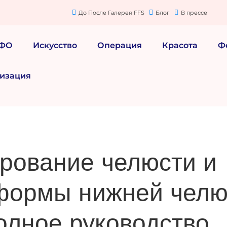
До После Галерея FFS
Блог
В прессе
МФО
Искусство
Операция
Красота
Ф
изация
рование челюсти и
формы нижней челю
полное руководство