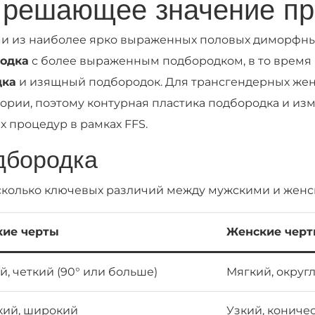
 решающее значение пр
и из наиболее ярко выраженных половых диморфных
родка
с более выраженным подбородком, в то время к
дка
и изящный подбородок. Для трансгендерных же
фории, поэтому контурная пластика подбородка и и
 процедур в рамках FFS.
дбородка
есколько ключевых различий между мужскими и жен
ие черты
Женские чер
, четкий (90° или больше)
Мягкий, округл
ий, широкий
Узкий, кониче