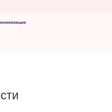
еминизация
сти