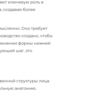
ают ключевую роль в
, создавая более
мысленно. Оно требует
ководство создано, чтобы
изменении формы нижней
дующий шаг, это
венной структуры лица.
альную анатомию.