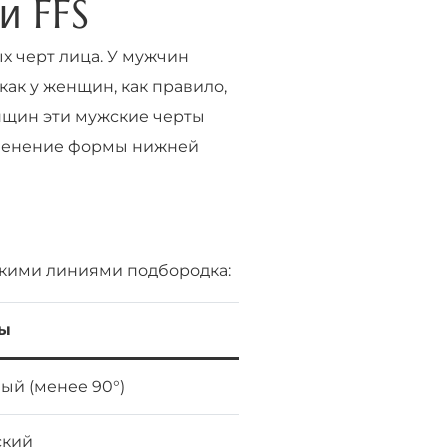
и FFS
 черт лица. У мужчин
ак у женщин, как правило,
нщин эти мужские черты
зменение формы нижней
скими линиями подбородка:
ты
ый (менее 90°)
ский