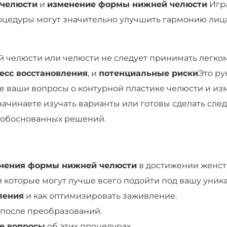
 челюсти
и
изменение формы нижней челюсти
Игр
оцедуры могут значительно улучшить гармонию лица
 челюсти или челюсти не следует принимать легко
есс восстановления
, и
потенциальные риски
Это ру
все ваши вопросы о контурной пластике челюсти и 
 начинаете изучать варианты или готовы сделать сле
я обоснованных решений.
енения формы нижней челюсти
в достижении женст
 которые могут лучше всего подойти под вашу уник
ления
и как оптимизировать заживление.
 после преобразований.
е вопросы
об этих процедурах.