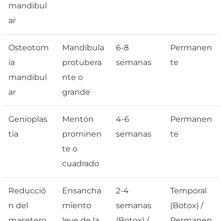
mandibul
ar
Osteotom
Mandíbula
6-8
Permanen
ía
protubera
semanas
te
mandibul
nte o
ar
grande
Genioplas
Mentón
4-6
Permanen
tia
prominen
semanas
te
te o
cuadrado
Reducció
Ensancha
2-4
Temporal
n del
miento
semanas
(Botox) /
masetero
leve de la
(Botox) /
Permanen