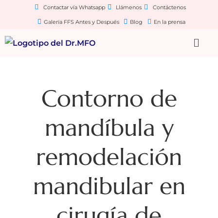
Contactar vía Whatsapp
Llámenos
Contáctenos
Galería FFS Antes y Después
Blog
En la prensa
Contorno de
mandíbula y
remodelación
mandibular en
cirugía de