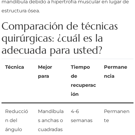
mandíbula debido a hipertrofia muscular en lugar de
estructura ósea.
Comparación de técnicas
quirúrgicas: ¿cuál es la
adecuada para usted?
Técnica
Mejor
Tiempo
Permane
para
de
ncia
recuperac
ión
Reducció
Mandíbula
4-6
Permanen
n del
s anchas o
semanas
te
ángulo
cuadradas