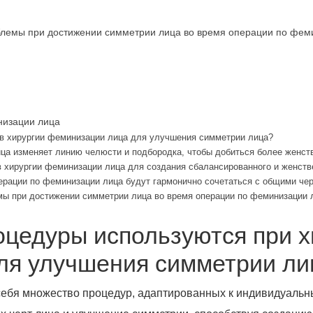
лемы при достижении симметрии лица во время операции по феми
низации лица
 в хирургии феминизации лица для улучшения симметрии лица?
ца изменяет линию челюсти и подбородка, чтобы добиться более женст
 в хирургии феминизации лица для создания сбалансированного и женств
перации по феминизации лица будут гармонично сочетаться с общими че
ы при достижении симметрии лица во время операции по феминизации л
оцедуры используются при х
ля улучшения симметрии ли
себя множество процедур, адаптированных к индивидуальн