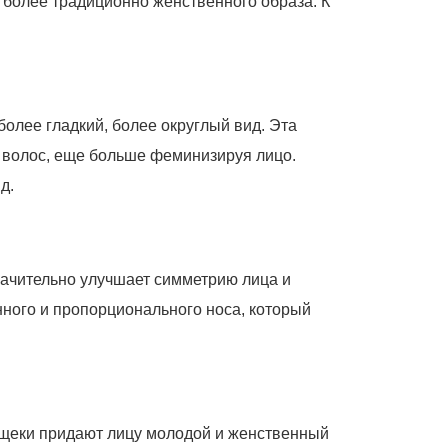
 более традиционно женственного образа. К
олее гладкий, более округлый вид. Эта
а волос, еще больше феминизируя лицо.
д.
значительно улучшает симметрию лица и
нного и пропорционального носа, который
 щеки придают лицу молодой и женственный