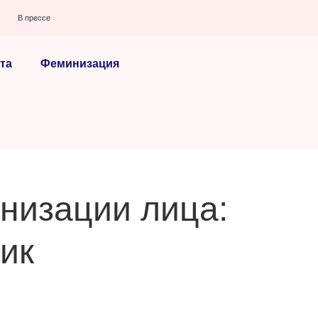
В прессе
та
Феминизация
низации лица:
ик