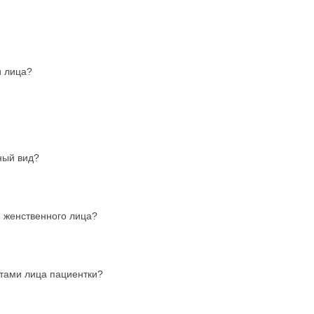
и лица?
ный вид?
и женственного лица?
ртами лица пациентки?