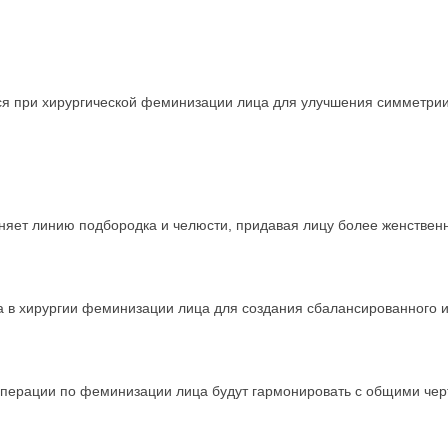
ся при хирургической феминизации лица для улучшения симметри
няет линию подбородка и челюсти, придавая лицу более женствен
ба в хирургии феминизации лица для создания сбалансированного 
ы операции по феминизации лица будут гармонировать с общими че