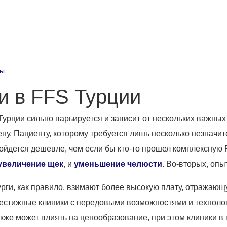
ды
и в FFS Турции
урции сильно варьируется и зависит от нескольких важных
у. Пациенту, которому требуется лишь несколько незначите
ойдется дешевле, чем если бы кто-то прошел комплексную
увеличение щек
, и
уменьшение челюсти
. Во-вторых, опы
и, как правило, взимают более высокую плату, отражающую
престижные клиники с передовыми возможностями и техноло
же может влиять на ценообразование, при этом клиники в к