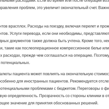
ельными расходами. Если во время или после операции во
равления проблем, это увеличит окончательный счет. Важн
нтов врасплох. Расходы на поездку, включая перелет и пр
нтов. Услуги перевода, если они необходимы, представляю
дных документов также должна быть учтена. Кроме того, не
и, такие как послеоперационное компрессионное белье ил
х расходах, прежде чем соглашаться на операцию. Поэтому
и потенциальных.
алюты пациента может повлиять на окончательную стоимос
особенно для иностранных пациентов. Рекомендуется отсл
 потенциальными проблемами с бюджетом. Переговоры о ф
вую определенность. Прозрачность со стороны клиники в о
ющее значение для принятия обоснованных решений.