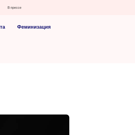
В прессе
та
Феминизация