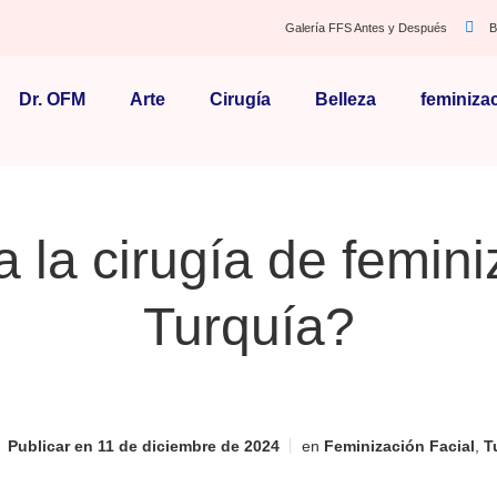
Galería FFS Antes y Después
B
Dr. OFM
Arte
Cirugía
Belleza
feminiza
la cirugía de femini
Turquía?
Publicar en
11 de diciembre de 2024
en
Feminización Facial
,
T