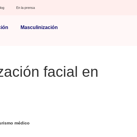
log
En la prensa
ción
Masculinización
zación facial en
urismo médico