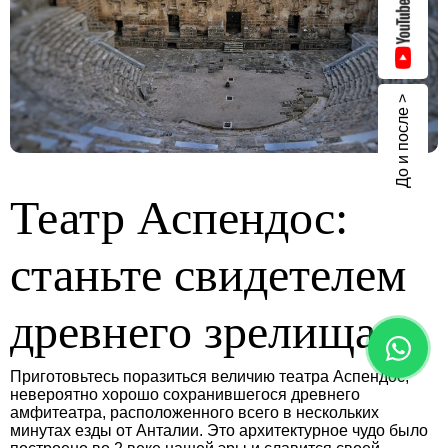
До и после >
Театр Аспендос:
станьте свидетелем
древнего зрелища
Приготовьтесь поразиться величию театра Аспендос,
невероятно хорошо сохранившегося древнего
амфитеатра, расположенного всего в нескольких
минутах езды от Анталии. Это архитектурное чудо было