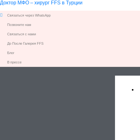
Доктор МФО – хирург FFS в Турции
Связаться через WhatsApp
Позвоните нам
Связаться с нами
До После Галерея FFS
Блог
В прессе