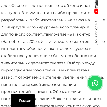
для обеспечения постоянного объема и четкости
контуров. Эти имплантаты либо предварительно
разработаны, либо изготовлены на заказ на основе
До и после >
3D-виртуального хирургического планирования
для точного соответствия желаемым контурам
(Barnett et al., 2023). Индивидуально изготовленные
имплантаты обеспечивают предсказуемое и
стабильное увеличение объема, особенно при
значительных дефектах скелета. Выбор между
пересадкой жировой ткани и имплантатами
зависит от желаемой степени увеличения объема,
наличия донорской жировой ткани и
предпочтений пациента. Обе методики
направлены на создание более выразительного и
Russian
эстетически привлекательного контура скул, что