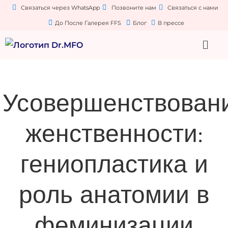
Связаться через WhatsApp
Позвоните нам
Связаться с нами
До После Галерея FFS
Блог
В прессе
Усовершенствован
женственности:
гениопластика и
роль анатомии в
феминизации