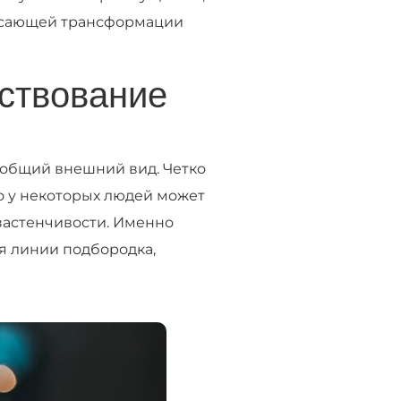
рясающей трансформации
ствование
 общий внешний вид. Четко
о у некоторых людей может
застенчивости. Именно
я линии подбородка,