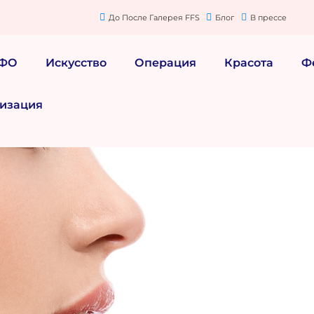
До После Галерея FFS
Блог
В прессе
МФО
Искусство
Операция
Красота
Ф
изация