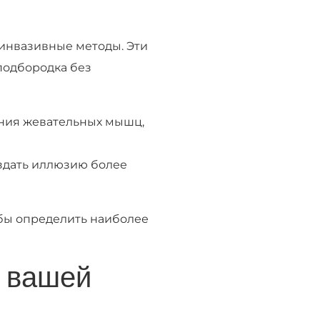
инвазивные методы. Эти
подбородка без
ения жевательных мышц,
здать иллюзию более
бы определить наиболее
о вашей