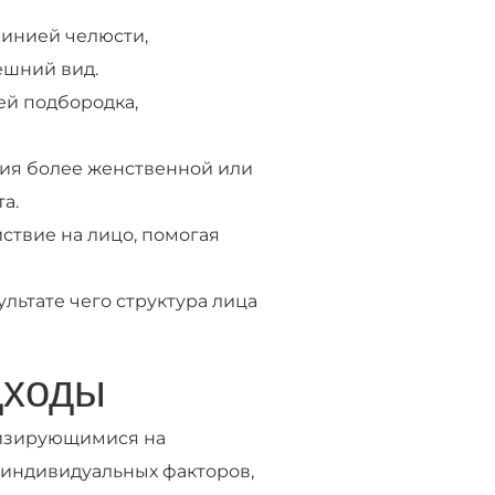
линией челюсти,
шний вид.
ей подбородка,
ния более женственной или
а.
твие на лицо, помогая
льтате чего структура лица
дходы
лизирующимися на
 индивидуальных факторов,