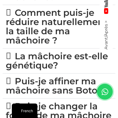
Comment puis-je
réduire naturellement
Avant/Après >
la taille de ma
mâchoire ?
La mâchoire est-elle
génétique?
Puis-je affiner ma
mâchoire sans Botox ?
Puis-je changer la
French
forme de ma mâchoire