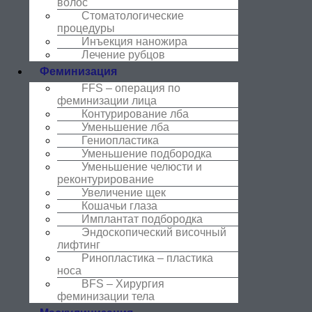
волос
Стоматологические
процедуры
Инъекция наножира
Лечение рубцов
Феминизация
FFS – операция по
феминизации лица
Контурирование лба
Уменьшение лба
Гениопластика
Уменьшение подбородка
Уменьшение челюсти и
реконтурирование
Увеличение щек
Кошачьи глаза
Имплантат подбородка
Эндоскопический височный
лифтинг
Ринопластика – пластика
носа
BFS – Хирургия
феминизации тела