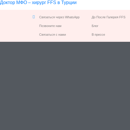
Доктор МФО – хирург FFS в Турции
Связаться через WhatsApp
До После Галерея FFS
Позвоните нам
Блог
Связаться с нами
В прессе