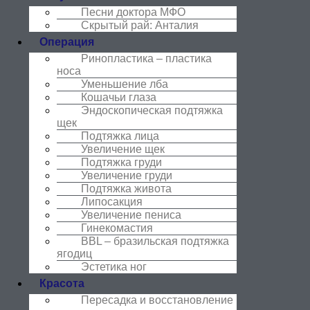
Песни доктора МФО
Скрытый рай: Анталия
Операция
Ринопластика – пластика
носа
Уменьшение лба
Кошачьи глаза
Эндоскопическая подтяжка
щек
Подтяжка лица
Увеличение щек
Подтяжка груди
Увеличение груди
Подтяжка живота
Липосакция
Увеличение пениса
Гинекомастия
BBL – бразильская подтяжка
ягодиц
Эстетика ног
Красота
Пересадка и восстановление