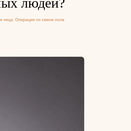
ных людей?
я лица
,
Операция по смене пола