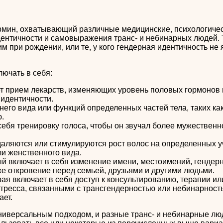
ин, охватывающий различные медицинские, психологическ
ентичности и самовыражения транс- и небинарных людей. Т
м при рождении, или те, у кого гендерная идентичность не
ючать в себя:
ет прием лекарств, изменяющих уровень половых гормонов
идентичности.
его вида или функций определенных частей тела, таких как 
.
себя тренировку голоса, чтобы он звучал более мужественн
аляются или стимулируются рост волос на определенных учас
и женственного вида.
й включает в себя изменение имени, местоимений, гендерн
же откровение перед семьей, друзьями и другими людьми.
ая включает в себя доступ к консультированию, терапии и
тресса, связанными с трансгендерностью или небинарность
ает.
ниверсальным подходом, и разные транс- и небинарные люд