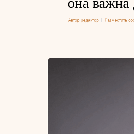
она важна
Автор
редактор
Разместить с