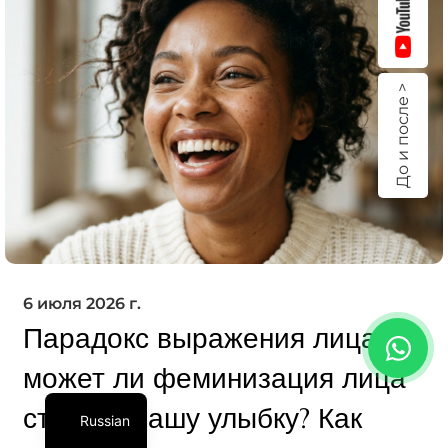
До и после >
6 июля 2026 г.
Парадокс выражения лица:
может ли феминизация лица
стереть вашу улыбку? Как
Russian