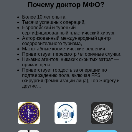
Почему доктор МФО?
Более 10 лет опыта,
Тысячи успешных операций,
Европейский и турецкий
сертифицированный пластический хирург,
Авторизованный международный центр
оздоровительного туризма,
Масштабные косметические решения,
Приветствует пересмотр / вторичные случаи,
Никаких агентов, никаких скрытых затрат —
прямая цена,
Приветствует гордость за операции по
подтверждению пола, включая FFS
(хирургия феминизации лица), Top Surgery и
другие…