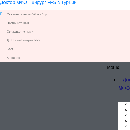
Доктор МФО – хирург FFS в Турции
Связаться через WhatsApp
Позвоните нам
Связаться с нами
До После Галерея FFS
Блог
В прессе
Меню
До
МФО