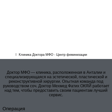
Клиника Доктора МФО - Центр феминизации
Доктор МФО — клиника, расположенная в Анталии и
специализирующаяся на эстетической, пластической и
реконструктивной хирургии. Опытная команда под
руководством соч. Доктор Мехмед Фатих ОКЯЙ работает
над тем, чтобы предоставить своим пациентам лучший
сервис.
Операция