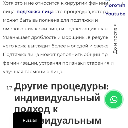
Хотя это и не относится к хирургии феминизации
лица,
подтяжка лица
это процедура, которая
может быть выполнена для подтяжки и
До и после >
омоложения кожи лица и подлежащих тканей.
Уменьшает дряблость и морщины, в результате
чего кожа выглядит более молодой и свежей.
Подтяжка лица может дополнить общий процесс
феминизации, устраняя признаки старения и
улучшая гармонию лица.
Другие процедуры:
индивидуальный
подход к
индивидуальным
Russian