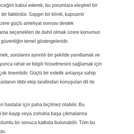
leceğini kabul ederek, bu yorumlara eleştirel bir
r faktördür. Saygın bir klinik, kapsamlı
 üzere güçlü ameliyat sonrası destek
aklama seçenekleri de dahil olmak üzere konumun
e güvenliğin temel göstergeleridir.
mek, sorularını ayrıntılı bir şekilde yanıtlamak ve
oyunca rahat ve bilgili hissetmesini sağlamak için
çok önemlidir. Güçlü bir estetik anlayışa sahip
astanın tıbbi ekip tarafından konuşulan dil ile
 hastalar için paha biçilmez olabilir. Bu
i bir kaygı veya zorlukla başa çıkmalarına
ve olumlu bir sonuca katkıda bulunabilir. Tüm bu
ır.