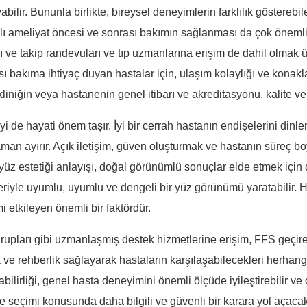
abilir. Bununla birlikte, bireysel deneyimlerin farklılık gösterebi
 ameliyat öncesi ve sonrası bakımın sağlanması da çok önemli bi
rı ve takip randevuları ve tıp uzmanlarına erişim de dahil olmak
ası bakıma ihtiyaç duyan hastalar için, ulaşım kolaylığı ve kon
, kliniğin veya hastanenin genel itibarı ve akreditasyonu, kalite v
yi de hayati önem taşır. İyi bir cerrah hastanın endişelerini dinle
aman ayırır. Açık iletişim, güven oluşturmak ve hastanın süreç b
 yüz estetiği anlayışı, doğal görünümlü sonuçlar elde etmek için 
fleriyle uyumlu, uyumlu ve dengeli bir yüz görünümü yaratabilir. H
mi etkileyen önemli bir faktördür.
grupları gibi uzmanlaşmış destek hizmetlerine erişim, FFS geçiren
ve rehberlik sağlayarak hastaların karşılaşabilecekleri herhang
labilirliği, genel hasta deneyimini önemli ölçüde iyileştirebilir 
ke seçimi konusunda daha bilgili ve güvenli bir karara yol açacakt