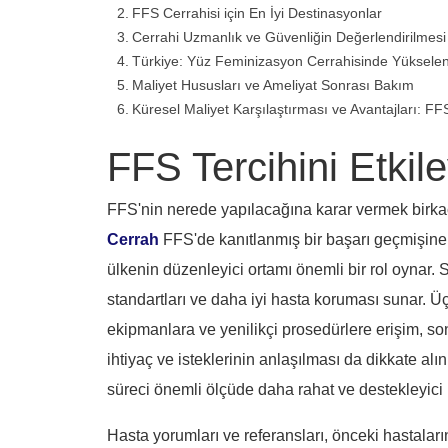
FFS Cerrahisi için En İyi Destinasyonlar
Cerrahi Uzmanlık ve Güvenliğin Değerlendirilmesi
Türkiye: Yüz Feminizasyon Cerrahisinde Yükselen 
Maliyet Hususları ve Ameliyat Sonrası Bakım
Küresel Maliyet Karşılaştırması ve Avantajları: F
FFS Tercihini Etkil
FFS'nin nerede yapılacağına karar vermek birkaç i
Cerrah
FFS'de kanıtlanmış bir başarı geçmişine 
ülkenin düzenleyici ortamı önemli bir rol oynar.
standartları ve daha iyi hasta koruması sunar. Üç
ekipmanlara ve yenilikçi prosedürlere erişim, sonuç
ihtiyaç ve isteklerinin anlaşılması da dikkate alı
süreci önemli ölçüde daha rahat ve destekleyici h
Hasta yorumları ve referansları, önceki hastaların