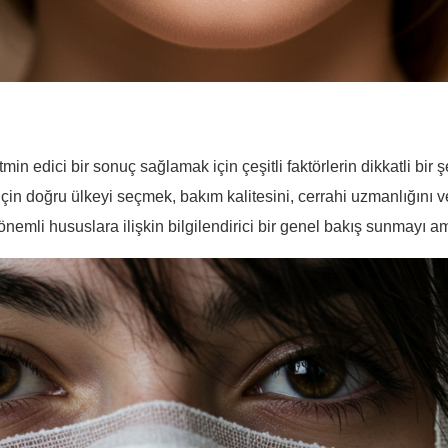
tmin edici bir sonuç sağlamak için çeşitli faktörlerin dikkatli bi
 için doğru ülkeyi seçmek, bakım kalitesini, cerrahi uzmanlığını v
önemli hususlara ilişkin bilgilendirici bir genel bakış sunmayı 