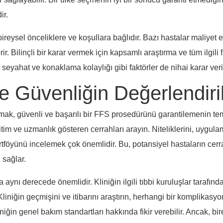
ir.
ireysel önceliklere ve koşullara bağlıdır. Bazı hastalar maliyet e
. Bilinçli bir karar vermek için kapsamlı araştırma ve tüm ilgili f
 ve seyahat ve konaklama kolaylığı gibi faktörler de nihai karar veri
e Güvenliğin Değerlendiri
mak, güvenli ve başarılı bir FFS prosedürünü garantilemenin teme
im ve uzmanlık gösteren cerrahları arayın. Niteliklerini, uygulama 
tföyünü incelemek çok önemlidir. Bu, potansiyel hastaların cerrahı
 sağlar.
 aynı derecede önemlidir. Kliniğin ilgili tıbbi kuruluşlar tarafınd
iniğin geçmişini ve itibarını araştırın, herhangi bir komplikasy
niğin genel bakım standartları hakkında fikir verebilir. Ancak, 