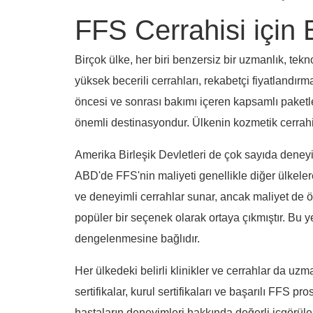
FFS Cerrahisi için 
Birçok ülke, her biri benzersiz bir uzmanlık, tekn
yüksek becerili cerrahları, rekabetçi fiyatlandırma
öncesi ve sonrası bakımı içeren kapsamlı paketle
önemli destinasyondur. Ülkenin kozmetik cerrahi
Amerika Birleşik Devletleri de çok sayıda deney
ABD'de FFS'nin maliyeti genellikle diğer ülkelere
ve deneyimli cerrahlar sunar, ancak maliyet de öne
popüler bir seçenek olarak ortaya çıkmıştır. Bu yer
dengelenmesine bağlıdır.
Her ülkedeki belirli klinikler ve cerrahlar da uzma
sertifikalar, kurul sertifikaları ve başarılı FFS
hastaların deneyimleri hakkında değerli içgörüler