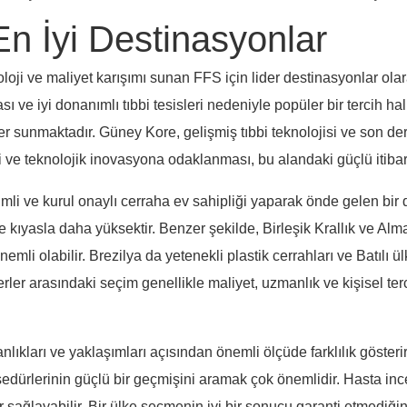
En İyi Destinasyonlar
oloji ve maliyet karışımı sunan FFS için lider destinasyonlar olar
sı ve iyi donanımlı tıbbi tesisleri nedeniyle popüler bir tercih hal
r sunmaktadır. Güney Kore, gelişmiş tıbbi teknolojisi ve son der
 ve teknolojik inovasyona odaklanması, bu alandaki güçlü itibar
imli ve kurul onaylı cerraha ev sahipliği yaparak önde gelen bi
 kıyasla daha yüksektir. Benzer şekilde, Birleşik Krallık ve Alm
mli olabilir. Brezilya da yetenekli plastik cerrahları ve Batılı ü
ler arasındaki seçim genellikle maliyet, uzmanlık ve kişisel tercih
nlıkları ve yaklaşımları açısından önemli ölçüde farklılık gösterir.
 prosedürlerinin güçlü bir geçmişini aramak çok önemlidir. Hasta i
 sağlayabilir. Bir ülke seçmenin iyi bir sonucu garanti etmediğini