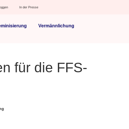
loggen
In der Presse
eminisierung
Vermännlichung
n für die FFS-
ng