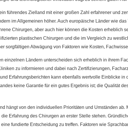
in führendes Zielland mit einer großen Zahl erfahrener und zerti
ndern im Allgemeinen höher. Auch europäische Länder wie das 
rene Chirurgen, aber auch hier können die Kosten erheblich sein
alifizierten plastischen Chirurgen und die im Vergleich zu west
ner sorgfältigen Abwägung von Faktoren wie Kosten, Fachwisse
en einzelnen Ländern unterscheiden sich erheblich in ihrem Fa
Kliniken zu informieren und dabei nach Zertifizierungen, Fach
d Erfahrungsberichten kann ebenfalls wertvolle Einblicke in di
ndes keine Garantie für ein gutes Ergebnis ist; die Qualität des
v und hängt von den individuellen Prioritäten und Umständen ab
d die Erfahrung des Chirurgen an erster Stelle stehen. Gründl
 eine fundierte Entscheidung zu treffen. Faktoren wie Sprachbar