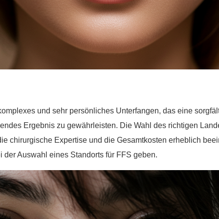
 komplexes und sehr persönliches Unterfangen, das eine sorgf
llendes Ergebnis zu gewährleisten. Die Wahl des richtigen Lande
ie chirurgische Expertise und die Gesamtkosten erheblich beeinf
i der Auswahl eines Standorts für FFS geben.