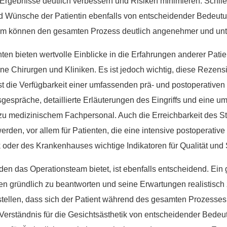
rgebnisse deutlich verbessern und Risiken minimieren. Schließl
nd Wünsche der Patientin ebenfalls von entscheidender Bedeutun
am können den gesamten Prozess deutlich angenehmer und unte
en bieten wertvolle Einblicke in die Erfahrungen anderer Pati
ne Chirurgen und Kliniken. Es ist jedoch wichtig, diese Rezensi
t die Verfügbarkeit einer umfassenden prä- und postoperativen
gsgespräche, detaillierte Erläuterungen des Eingriffs und eine 
u medizinischem Fachpersonal. Auch die Erreichbarkeit des St
werden, vor allem für Patienten, die eine intensive postoperativ
k oder des Krankenhauses wichtige Indikatoren für Qualität und 
n das Operationsteam bietet, ist ebenfalls entscheidend. Ein g
 gründlich zu beantworten und seine Erwartungen realistisch z
tellen, dass sich der Patient während des gesamten Prozesses w
Verständnis für die Gesichtsästhetik von entscheidender Bedeu