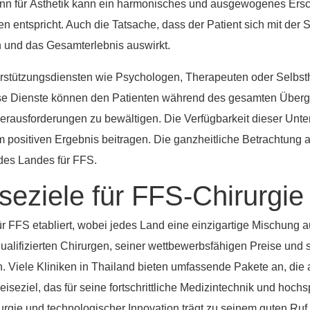
Sinn für Ästhetik kann ein harmonisches und ausgewogenes Ersc
 entspricht. Auch die Tatsache, dass der Patient sich mit der S
n und das Gesamterlebnis auswirkt.
rstützungsdiensten wie Psychologen, Therapeuten oder Selbsthi
ese Dienste können den Patienten während des gesamten Über
Herausforderungen zu bewältigen. Die Verfügbarkeit dieser Un
positiven Ergebnis beitragen. Die ganzheitliche Betrachtung all
des Landes für FFS.
seziele für FFS-Chirurgie
ür FFS etabliert, wobei jedes Land eine einzigartige Mischung 
ualifizierten Chirurgen, seiner wettbewerbsfähigen Preise und 
. Viele Kliniken in Thailand bieten umfassende Pakete an, die 
iseziel, das für seine fortschrittliche Medizintechnik und hochs
gie und technologischer Innovation trägt zu seinem guten Ruf 