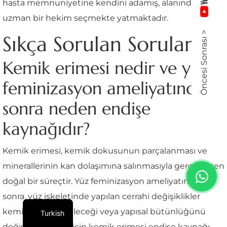
hasta memnuniyetine kendini adamış, alanında
uzman bir hekim seçmekte yatmaktadır.
Öncesi Sonrası >
Sıkça Sorulan Sorular
Kemik erimesi nedir ve yüz
feminizasyon ameliyatından
sonra neden endişe
kaynağıdır?
Kemik erimesi, kemik dokusunun parçalanması ve
minerallerinin kan dolaşımına salınmasıyla gerçekleşen
doğal bir süreçtir. Yüz feminizasyon ameliyatından
sonra, yüz iskeletinde yapılan cerrahi değişiklikler
kemiği zayıflatabileceği veya yapısal bütünlüğünü
Turkish
değiştirebileceği için kemik erimesi endişe kaynağı