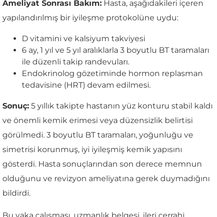
Ameliyat Sonrası Bakım:
Hasta, aşağıdakileri içeren
yapılandırılmış bir iyileşme protokolüne uydu:
D vitamini ve kalsiyum takviyesi
6 ay, 1 yıl ve 5 yıl aralıklarla 3 boyutlu BT taramaları
ile düzenli takip randevuları.
Endokrinolog gözetiminde hormon replasman
tedavisine (HRT) devam edilmesi.
Sonuç:
5 yıllık takipte hastanın yüz konturu stabil kaldı
ve önemli kemik erimesi veya düzensizlik belirtisi
görülmedi. 3 boyutlu BT taramaları, yoğunluğu ve
simetrisi korunmuş, iyi iyileşmiş kemik yapısını
gösterdi. Hasta sonuçlarından son derece memnun
olduğunu ve revizyon ameliyatına gerek duymadığını
bildirdi.
Bu vaka çalışması, uzmanlık belgesi, ileri cerrahi