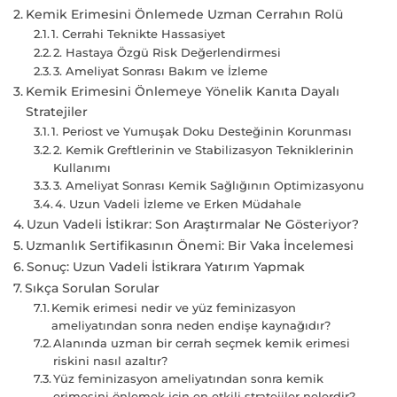
Kemik Erimesini Önlemede Uzman Cerrahın Rolü
1. Cerrahi Teknikte Hassasiyet
2. Hastaya Özgü Risk Değerlendirmesi
3. Ameliyat Sonrası Bakım ve İzleme
Kemik Erimesini Önlemeye Yönelik Kanıta Dayalı
Stratejiler
1. Periost ve Yumuşak Doku Desteğinin Korunması
2. Kemik Greftlerinin ve Stabilizasyon Tekniklerinin
Kullanımı
3. Ameliyat Sonrası Kemik Sağlığının Optimizasyonu
4. Uzun Vadeli İzleme ve Erken Müdahale
Uzun Vadeli İstikrar: Son Araştırmalar Ne Gösteriyor?
Uzmanlık Sertifikasının Önemi: Bir Vaka İncelemesi
Sonuç: Uzun Vadeli İstikrara Yatırım Yapmak
Sıkça Sorulan Sorular
Kemik erimesi nedir ve yüz feminizasyon
ameliyatından sonra neden endişe kaynağıdır?
Alanında uzman bir cerrah seçmek kemik erimesi
riskini nasıl azaltır?
Yüz feminizasyon ameliyatından sonra kemik
erimesini önlemek için en etkili stratejiler nelerdir?