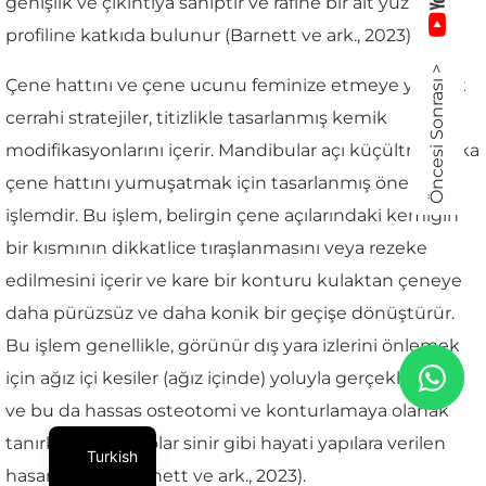
genişlik ve çıkıntıya sahiptir ve rafine bir alt yüz
profiline katkıda bulunur (Barnett ve ark., 2023).
Öncesi Sonrası >
Çene hattını ve çene ucunu feminize etmeye yönelik
cerrahi stratejiler, titizlikle tasarlanmış kemik
modifikasyonlarını içerir. Mandibular açı küçültme, arka
çene hattını yumuşatmak için tasarlanmış önemli bir
işlemdir. Bu işlem, belirgin çene açılarındaki kemiğin
bir kısmının dikkatlice tıraşlanmasını veya rezeke
edilmesini içerir ve kare bir konturu kulaktan çeneye
daha pürüzsüz ve daha konik bir geçişe dönüştürür.
Bu işlem genellikle, görünür dış yara izlerini önlemek
için ağız içi kesiler (ağız içinde) yoluyla gerçekleştirilir
ve bu da hassas osteotomi ve konturlamaya olanak
tanırken, alt alveolar sinir gibi hayati yapılara verilen
Turkish
hasarı azaltır (Barnett ve ark., 2023).