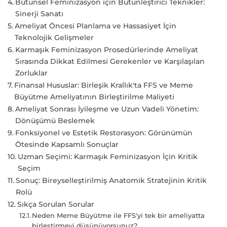
Bütünsel Feminizasyon için Bütünleştirici Teknikler:
Sinerji Sanatı
Ameliyat Öncesi Planlama ve Hassasiyet İçin
Teknolojik Gelişmeler
Karmaşık Feminizasyon Prosedürlerinde Ameliyat
Sırasında Dikkat Edilmesi Gerekenler ve Karşılaşılan
Zorluklar
Finansal Hususlar: Birleşik Krallık'ta FFS ve Meme
Büyütme Ameliyatının Birleştirilme Maliyeti
Ameliyat Sonrası İyileşme ve Uzun Vadeli Yönetim:
Dönüşümü Beslemek
Fonksiyonel ve Estetik Restorasyon: Görünümün
Ötesinde Kapsamlı Sonuçlar
Uzman Seçimi: Karmaşık Feminizasyon İçin Kritik
Seçim
Sonuç: Bireyselleştirilmiş Anatomik Stratejinin Kritik
Rolü
Sıkça Sorulan Sorular
Neden Meme Büyütme ile FFS'yi tek bir ameliyatta
birleştirmeyi düşünüyorsunuz?