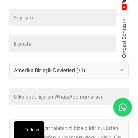
Öncesi Sonrası >
Turkish