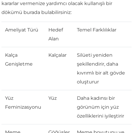
kararlar vermenize yardımcı olacak kullanışlı bir
dökümü burada bulabilirsiniz:
Ameliyat Türü
Hedef
Temel Farklılıklar
Alan
Kalça
Kalçalar
Silüeti yeniden
Genişletme
şekillendirir, daha
kıvrımlı bir alt gövde
oluşturur
Yüz
Yüz
Daha kadınsı bir
Feminizasyonu
görünüm için yüz
özelliklerini iyileştirir
Meme
Göğüsler
Meme boyutunu ve