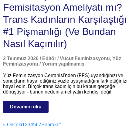
Femisitasyon Ameliyatı mı?
Trans Kadınların Karşılaştığı
#1 Pişmanlığı (Ve Bundan
Nasıl Kaçınılır)
2 Temmuz 2026
/
Editör
/
Vücut Feminizasyonu
,
Yüz
Feminizasyonu
/
Yorum yapılmamış
Yüz Feminizasyon Cerrahisi'nden (FFS) uyandığınızı ve
sonuçların hayal ettiğiniz yüzle uyuşmadığını fark ettiğinizi
hayal edin. Birçok trans kadın için bu kabus gerçeğe
dönüşüyor - bunun nedeni ameliyatın kendisi değil.
Devamını oku
« Önceki
1
2
3
4
5
6
7
Sonraki "