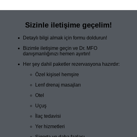
Sizinle iletişime geçelim!
Detaylı bilgi almak için formu doldurun!
Bizimle iletişime geçin ve Dr. MFO
danışmanlığınızı hemen ayırtın!
Her şey dahil paketler rezervasyona hazırdır:
Özel kişisel hemşire
Lenf drenaj masajları
Otel
Uçuş
İlaç tedavisi
Yer hizmetleri
Sigorta ve daha fazlası…