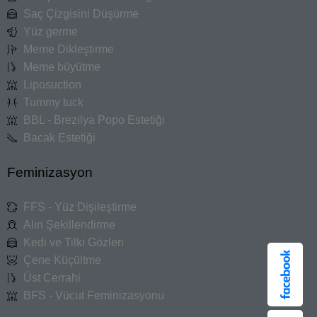
Saç Çizgisini Düşürme
Yüz germe
Meme Dikleştirme
Meme büyütme
Liposuction
Tummy tuck
BBL - Brezilya Popo Estetiği
Bacak Estetiği
Feminizasyon
FFS - Yüz Dişileştirme
Alın Şekillendirme
Kedi ve Tilki Gözleri
Çene Küçültme
Üst Cerrahi
BFS - Vücut Feminizasyonu