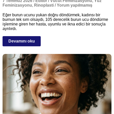
7 Temmuz 2026
/
Editör
/
Vücut Feminizasyonu
,
Yüz
Feminizasyonu
,
Rinoplasti
/
Yorum yapılmamış
Eğer burun ucunu yukarı doğru döndürmek, kadınsı bir
burnun tek sırrı olsaydı, 105 derecelik burun ucu döndürme
işlemine giren her hasta, uyumlu ve ikna edici bir sonuçla
ayrılırdı.
Devamını oku