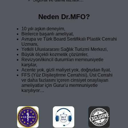
Neden Dr.MFO?
10 yılı aşkın deneyim,
Binlerce başarılı ameliyat,
Avrupa ve Türk Board Sertifikalı Plastik Cerrahi
Uzmanı,
Yetkili Uluslararası Sağlık Turizmi Merkezi,
Büyük ölçekli kozmetik çözümler,
Revizyon/ikincil durumları memnuniyetle
karşılar,
Acente yok, gizli maliyet yok, doğrudan fiyat,
FFS (Yüz Dişileştirme Cerrahisi), Üst Cerrahi
ve daha fazlasını içeren cinsiyet onaylayan
ameliyatlar için Gurur'u memnuniyetle
karşılıyor…