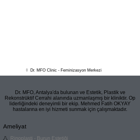
Dr. MFO Clinic - Feminizasyon Merkezi
Dr. MFO, Antalya'da bulunan ve Estetik, Plastik ve
Rekonstrüktif Cerrahi alanında uzmanlaşmış bir kliniktir. Op
liderliğindeki deneyimli bir ekip. Mehmed Fatih OKYAY
hastalarına en iyi hizmeti sunmak için çalışmaktadır.
Ameliyat
Rinoplasti - Burun Estetiği