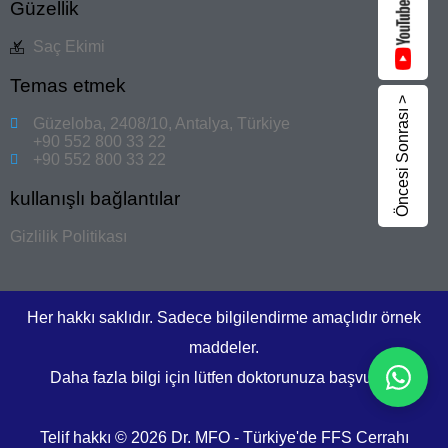
Güzellik
Saç Ekimi
Temas etmek
Öncesi Sonrası >
Güzeloba, 2408/10, Antalya, Türkiye
+90 552 800 33 22
+90 552 800 33 22
kullanışlı bağlantılar
Gizlilik Politikası
Her hakkı saklıdır. Sadece bilgilendirme amaçlıdır örnek
maddeler.
Daha fazla bilgi için lütfen doktorunuza başvurun.
Telif hakkı © 2026 Dr. MFO - Türkiye'de FFS Cerrahı