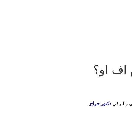
م اف او؟
ي والتركي
دكتور جراح
,