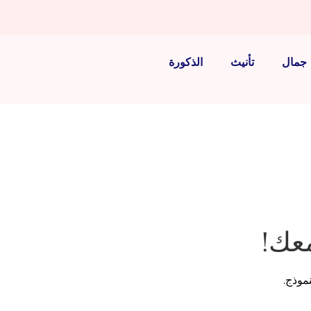
جمال
تأنيث
الذكورة
عك!
موذج.