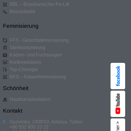
BBL – Brasilianischer Po-Lift
Beinästhetik
Feminisierung
FFS - Gesichtsfeminisierung
Stirnkonturierung
Katzen- und Fuchsaugen
Kieferreduktion
Top-Chirurgie
BFS – Körperfeminisierung
Schönheit
Haartransplantation
Kontakt
Guzeloba, 2408/10, Antalya, Türkei
+90 552 800 33 22