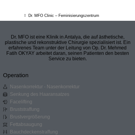
Dr. MFO Clinic – Feminisierungszentrum
Dr. MFO ist eine Klinik in Antalya, die auf ästhetische,
plastische und rekonstruktive Chirurgie spezialisiert ist. Ein
erfahrenes Team unter der Leitung von Op. Dr. Mehmed
Fatih OKYAY arbeitet daran, seinen Patienten den besten
Service zu bieten.
Operation
Nasenkorrektur - Nasenkorrektur
Senkung des Haaransatzes
Facelifting
Bruststraffung
Brustvergrößerung
Fettabsaugung
Bauchdeckenstraffung