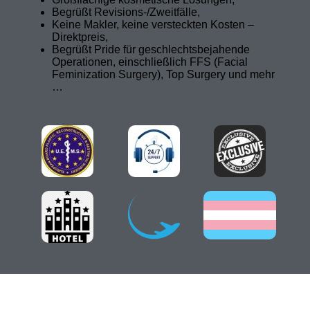
Begrüßt Revisions-/Zweitfälle,
Keine Makler, keine versteckten Kosten –
Direktpreis,
Begrüßt Pride für geschlechtsbejahende
Operationen, einschließlich FFS (Facial
Feminization Surgery), Top Surgery und mehr
…