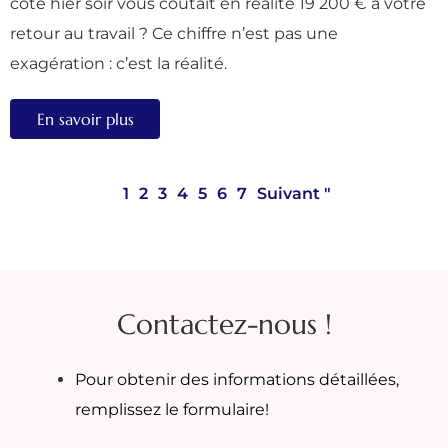
côté hier soir vous coûtait en réalité 19 200 € à votre
retour au travail ? Ce chiffre n’est pas une
exagération : c’est la réalité.
En savoir plus
1
2
3
4
5
6
7
Suivant "
Contactez-nous !
Pour obtenir des informations détaillées,
remplissez le formulaire!