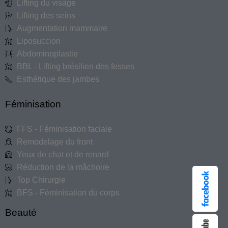
Lifting du visage
Lifting des seins
Augmentation mammaire
Liposuccion
Abdominoplastie
BBL - Lifting brésilien des fesses
Esthétique des jambes
Féminisation
FFS - Féminisation faciale
Remodelage du front
Yeux de chat et de renard
Réduction de la mâchoire
Top Chirurgie
BFS - Féminisation du corps
Beauté