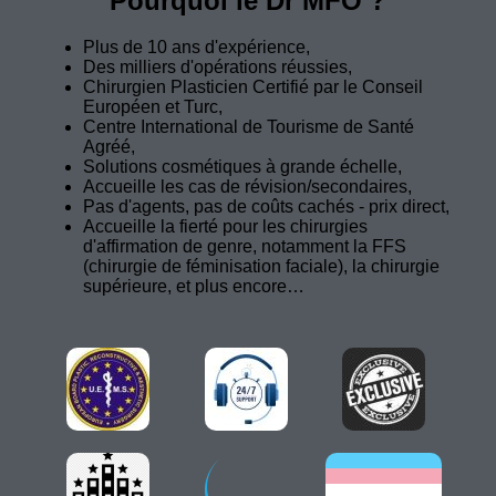
Pourquoi le Dr MFO ?
Plus de 10 ans d'expérience,
Des milliers d'opérations réussies,
Chirurgien Plasticien Certifié par le Conseil
Européen et Turc,
Centre International de Tourisme de Santé
Agréé,
Solutions cosmétiques à grande échelle,
Accueille les cas de révision/secondaires,
Pas d'agents, pas de coûts cachés - prix direct,
Accueille la fierté pour les chirurgies
d'affirmation de genre, notamment la FFS
(chirurgie de féminisation faciale), la chirurgie
supérieure, et plus encore…