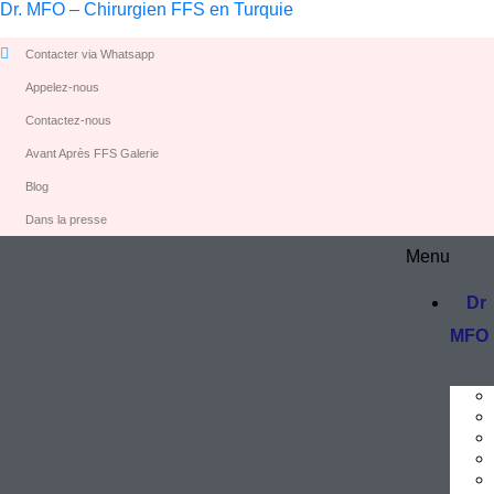
Dr. MFO – Chirurgien FFS en Turquie
Contacter via Whatsapp
Appelez-nous
Contactez-nous
Avant Après FFS Galerie
Blog
Dans la presse
Menu
Dr
MFO