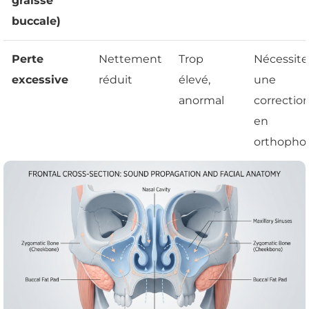
graisse
buccale)
Perte
Nettement
Trop
Nécessite
excessive
réduit
élevé,
une
anormal
correctio
en
orthopho