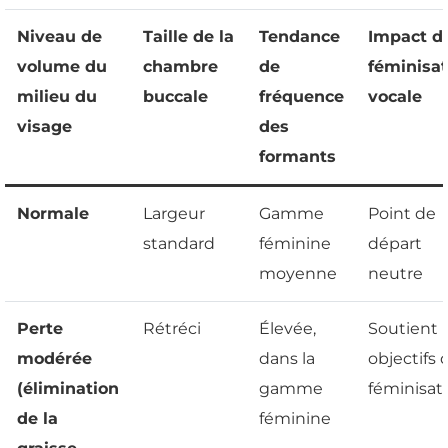
Niveau de
Taille de la
Tendance
Impact de
volume du
chambre
de
féminisat
milieu du
buccale
fréquence
vocale
visage
des
formants
Normale
Largeur
Gamme
Point de
standard
féminine
départ
moyenne
neutre
Perte
Rétréci
Élevée,
Soutient l
modérée
dans la
objectifs 
(élimination
gamme
féminisat
de la
féminine