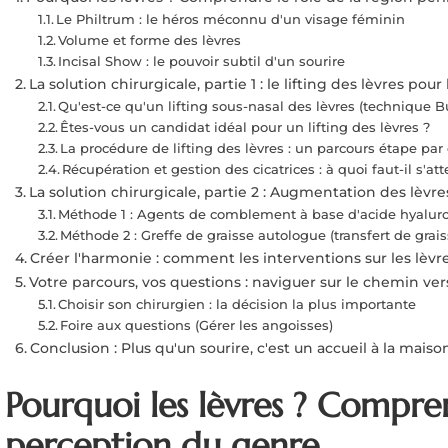
Le Philtrum : le héros méconnu d'un visage féminin
Volume et forme des lèvres
Incisal Show : le pouvoir subtil d'un sourire
La solution chirurgicale, partie 1 : le lifting des lèvres pou
Qu'est-ce qu'un lifting sous-nasal des lèvres (technique B
Êtes-vous un candidat idéal pour un lifting des lèvres ?
La procédure de lifting des lèvres : un parcours étape par
Récupération et gestion des cicatrices : à quoi faut-il s'a
La solution chirurgicale, partie 2 : Augmentation des lèv
Méthode 1 : Agents de comblement à base d'acide hyalur
Méthode 2 : Greffe de graisse autologue (transfert de grais
Créer l'harmonie : comment les interventions sur les lèvr
Votre parcours, vos questions : naviguer sur le chemin ve
Choisir son chirurgien : la décision la plus importante
Foire aux questions (Gérer les angoisses)
Conclusion : Plus qu'un sourire, c'est un accueil à la maiso
Pourquoi les lèvres ? Compren
perception du genre