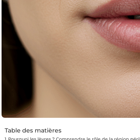
Table des matières
Pourquoi les lèvres ? Comprendre le rôle de la région pér