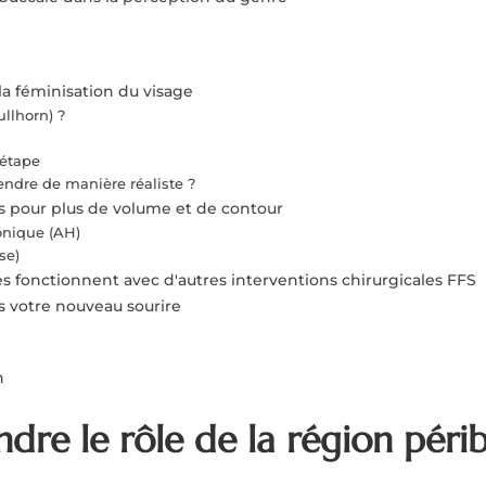
r la féminisation du visage
ullhorn) ?
 étape
ttendre de manière réaliste ?
res pour plus de volume et de contour
onique (AH)
se)
es fonctionnent avec d'autres interventions chirurgicales FFS
rs votre nouveau sourire
n
dre le rôle de la région péri