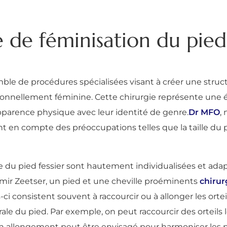
de féminisation du pied :
ble de procédures spécialisées visant à créer une struct
itionnellement féminine. Cette chirurgie représente une
arence physique avec leur identité de genre.
Dr MFO
, 
nt en compte des préoccupations telles que la taille du pi
e du pied fessier sont hautement individualisées et ada
imir Zeetser, un pied et une cheville proéminents
chirur
-ci consistent souvent à raccourcir ou à allonger les ortei
le du pied. Par exemple, on peut raccourcir des orteils
un allongement peut être envisagé pour harmoniser les pro