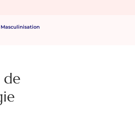
Masculinisation
e de
gie