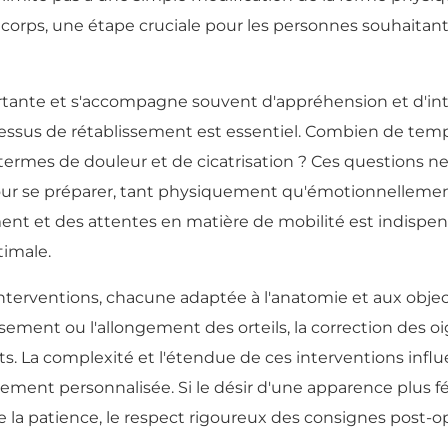
corps, une étape cruciale pour les personnes souhaitant
ortante et s'accompagne souvent d'appréhension et d'in
sus de rétablissement est essentiel. Combien de temps 
en termes de douleur et de cicatrisation ? Ces questions n
our se préparer, tant physiquement qu'émotionnellement
nt et des attentes en matière de mobilité est indispen
timale.
interventions, chacune adaptée à l'anatomie et aux obje
ssement ou l'allongement des orteils, la correction des o
nts. La complexité et l'étendue de ces interventions infl
ement personnalisée. Si le désir d'une apparence plus f
e la patience, le respect rigoureux des consignes post-o