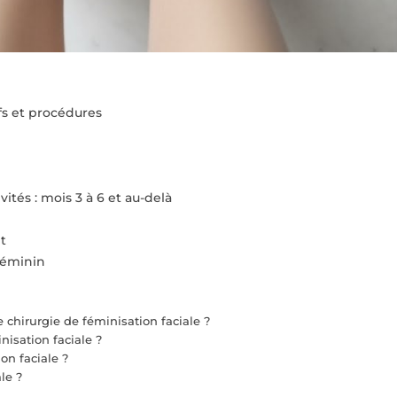
fs et procédures
tés : mois 3 à 6 et au-delà
t
féminin
 chirurgie de féminisation faciale ?
isation faciale ?
on faciale ?
le ?