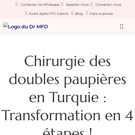
Contacter via Whatsapp
Appelez-nous
Contactez-nous
Avant Après FFS Galerie
Blog
Dans la presse
Chirurgie des
doubles paupières
en Turquie :
Transformation en 4
étapes !