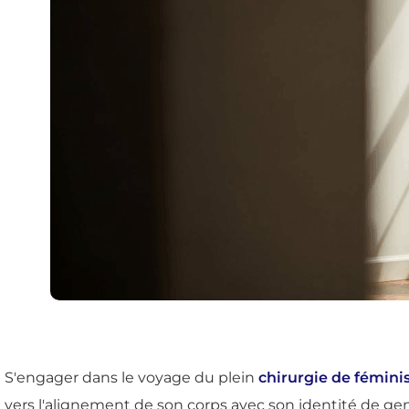
S'engager dans le voyage du plein
chirurgie de fémini
vers l'alignement de son corps avec son identité de ge