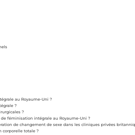
nels
ntégrale au Royaume-Uni ?
tégrale ?
irurgicales ?
e de féminisation intégrale au Royaume-Uni ?
pération de changement de sexe dans les cliniques privées britanni
 corporelle totale ?