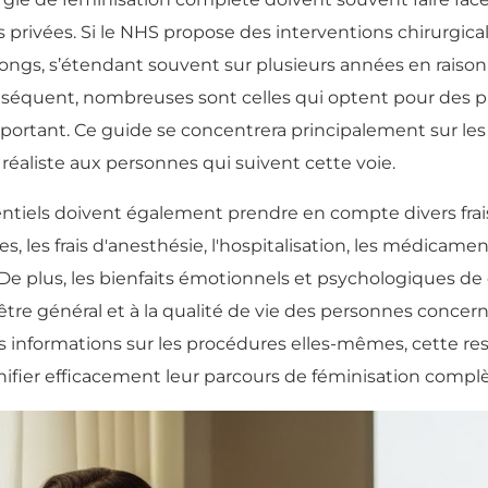
es privées. Si le NHS propose des interventions chirurgic
ès longs, s’étendant souvent sur plusieurs années en rais
nséquent, nombreuses sont celles qui optent pour des pre
mportant. Ce guide se concentrera principalement sur les
e réaliste aux personnes qui suivent cette voie.
otentiels doivent également prendre en compte divers fra
res, les frais d'anesthésie, l'hospitalisation, les médicame
De plus, les bienfaits émotionnels et psychologiques de
tre général et à la qualité de vie des personnes concer
des informations sur les procédures elles-mêmes, cette r
anifier efficacement leur parcours de féminisation comp