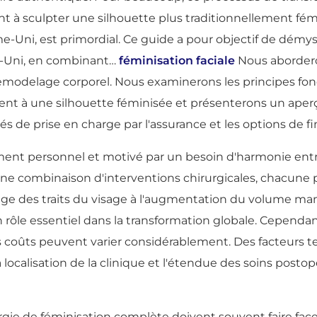
t à sculpter une silhouette plus traditionnellement fé
Uni, est primordial. Ce guide a pour objectif de démystif
me-Uni, en combinant…
féminisation faciale
Nous abordero
e remodelage corporel. Nous examinerons les principes f
ent à une silhouette féminisée et présenterons un aperçu
és de prise en charge par l'assurance et les options de 
ment personnel et motivé par un besoin d'harmonie entre 
ne combinaison d'interventions chirurgicales, chacune 
inage des traits du visage à l'augmentation du volume m
ôle essentiel dans la transformation globale. Cependant
es coûts peuvent varier considérablement. Des facteurs te
 localisation de la clinique et l'étendue des soins postopé
gie de féminisation complète doivent souvent faire fac