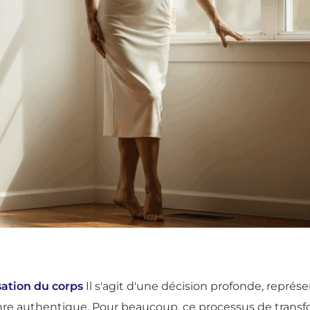
sation du corps
Il s'agit d'une décision profonde, repré
nre authentique. Pour beaucoup, ce processus de transfo