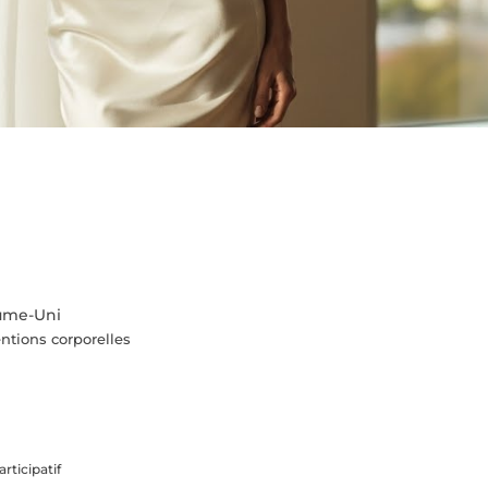
aume-Uni
ntions corporelles
rticipatif