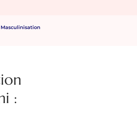
Masculinisation
tion
i :