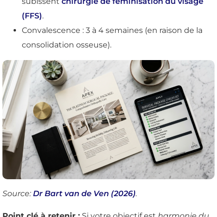
subissent
chirurgie de féminisation du visage
(FFS)
.
Convalescence : 3 à 4 semaines (en raison de la
consolidation osseuse).
Source:
Dr Bart van de Ven (2026)
.
Point clé à retenir :
Si votre objectif est
harmonie du