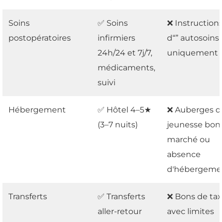
Soins
✅ Soins
❌ Instruction
postopératoires
infirmiers
d“” autosoins 
24h/24 et 7j/7,
uniquement
médicaments,
suivi
Hébergement
✅ Hôtel 4–5★
❌ Auberges d
(3–7 nuits)
jeunesse bon
marché ou
absence
d'hébergeme
Transferts
✅ Transferts
❌ Bons de tax
aller-retour
avec limites