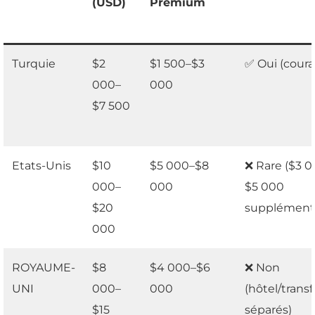
(USD)
Premium
Turquie
$2
$1 500–$3
✅ Oui (coura
000–
000
$7 500
Etats-Unis
$10
$5 000–$8
❌ Rare ($3 
000–
000
$5 000
$20
supplémenta
000
ROYAUME-
$8
$4 000–$6
❌ Non
UNI
000–
000
(hôtel/transf
$15
séparés)