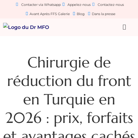
Contacter via Whatsapp
Appelez-nous
Contactez-nous
Avant Après FFS Galerie
Blog
Dans la presse
Chirurgie de
réduction du front
en Turquie en
2026 : prix, forfaits
et avantages cachés