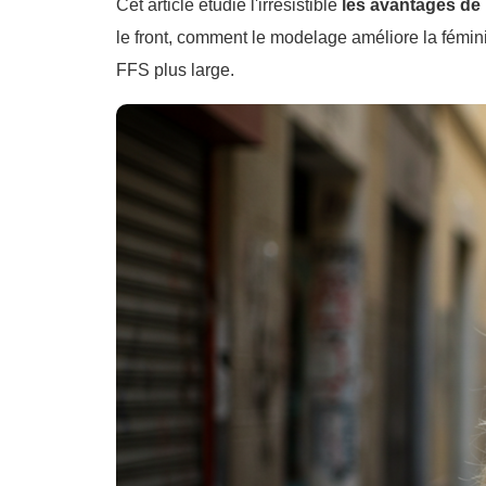
Cet article étudie l'irrésistible
les avantages de 
le front, comment le modelage améliore la fémi
FFS plus large.