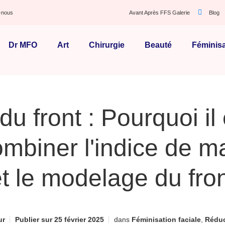
-nous
Avant Après FFS Galerie
Blog
Dr MFO
Art
Chirurgie
Beauté
Féminisa
du front : Pourquoi il
ombiner l'indice de m
t le modelage du fro
ur
Publier sur
25 février 2025
dans
Féminisation faciale
,
Réduc