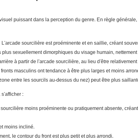
visuel puissant dans la perception du genre. En règle générale,
:
L'arcade sourcilière est proéminente et en saillie, créant souv
 les plus sexuellement dimorphiques du visage humain, netteme
arrière à partir de l'arcade sourcilière, au lieu d'être relativement 
 fronts masculins ont tendance à être plus larges et moins arron
zone entre les sourcils au-dessus du nez) peut être plus saillan
s'afficher :
ourcilière moins proéminente ou pratiquement absente, créant u
et moins incliné.
nt, le contour du front est plus petit et plus arrondi.