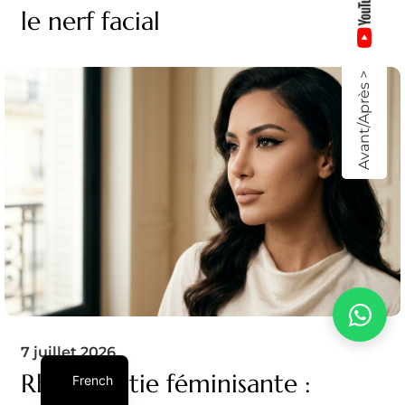
le nerf facial
Avant/Après >
7 juillet 2026
Rhinoplastie féminisante :
French