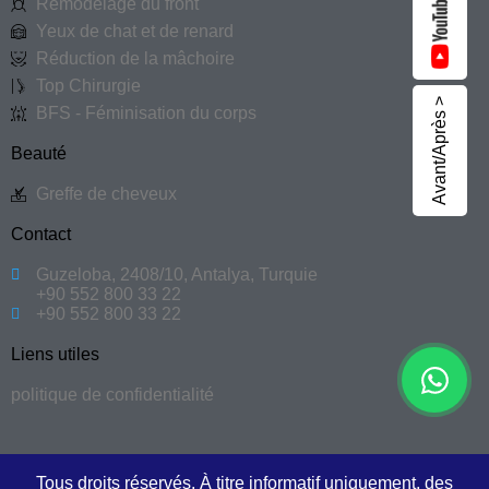
Remodelage du front
Yeux de chat et de renard
Réduction de la mâchoire
Top Chirurgie
Avant/Après >
BFS - Féminisation du corps
Beauté
Greffe de cheveux
Contact
Guzeloba, 2408/10, Antalya, Turquie
+90 552 800 33 22
+90 552 800 33 22
Liens utiles
politique de confidentialité
Tous droits réservés. À titre informatif uniquement, des