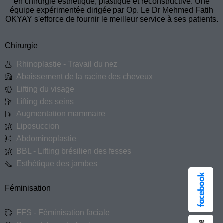
en chirurgie esthétique, plastique et reconstructive. Une
équipe expérimentée dirigée par Op. Le Dr Mehmed Fatih
OKYAY s'efforce de fournir le meilleur service à ses patients.
Chirurgie
Rhinoplastie - Travail du nez
Abaissement de la racine des cheveux
Lifting du visage
Lifting des seins
Augmentation mammaire
Liposuccion
Abdominoplastie
BBL - Lifting brésilien des fesses
Esthétique des jambes
Féminisation
FFS - Féminisation faciale