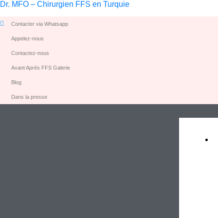
Dr. MFO – Chirurgien FFS en Turquie
Contacter via Whatsapp
Appelez-nous
Contactez-nous
Avant Après FFS Galerie
Blog
Dans la presse