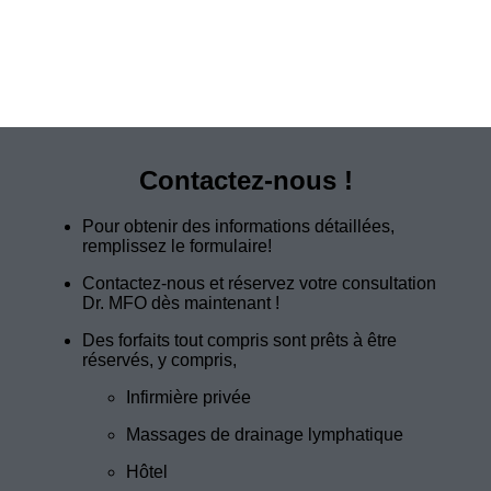
Contactez-nous !
Pour obtenir des informations détaillées,
remplissez le formulaire!
Contactez-nous et réservez votre consultation
Dr. MFO dès maintenant !
Des forfaits tout compris sont prêts à être
réservés, y compris,
Infirmière privée
Massages de drainage lymphatique
Hôtel