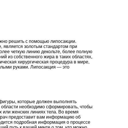
ожно решить с помощью липосакции.
е, является золотым стандартом при
олее четкую линию декольте, более полную
ий из собственного жира в таких областях,
тическая хирургическая процедура в мире,
елыми руками. Липосакция — это
 фигуры, которые должен выполнять
ие области необходимо сформировать, чтобы
х или женских линиях тела. Во время
 врач предоставит вам информацию об
водится подробная информация о процессе
й путь к вашей мечте о том, что можно