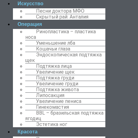
Искусство
Песни доктора МФО
Скрытый рай: Анталия
Операция
Ринопластика – пластика
носа
Уменьшение лба
Кошачьи глаза
Эндоскопическая подтяжка
щек
Подтяжка лица
Увеличение щек
Подтяжка груди
Увеличение груди
Подтяжка живота
Липосакция
Увеличение пениса
Гинекомастия
BBL – бразильская подтяжка
ягодиц
Эстетика ног
Красота