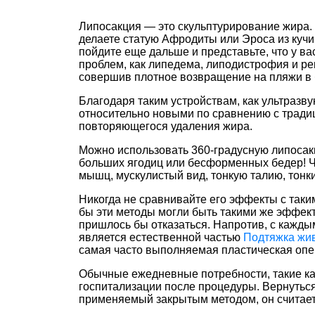
Липосакция — это скульптурирование жира. 
делаете статую Афродиты или Эроса из кучи
пойдите еще дальше и представьте, что у в
проблем, как липедема, липодистрофия и рег
совершив плотное возвращение на пляжи в 
Благодаря таким устройствам, как ультразв
относительно новыми по сравнению с традиц
повторяющегося удаления жира.
Можно использовать 360-градусную липосакци
больших ягодиц или бесформенных бедер! Чт
мышц, мускулистый вид, тонкую талию, тонки
Никогда не сравнивайте его эффекты с таким
бы эти методы могли быть такими же эффект
пришлось бы отказаться. Напротив, с кажды
является естественной частью
Подтяжка жи
самая часто выполняемая пластическая опе
Обычные ежедневные потребности, такие как
госпитализации после процедуры. Вернуться
применяемый закрытым методом, он считае