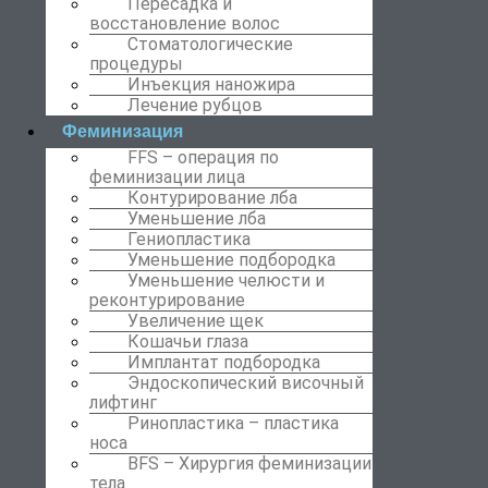
Пересадка и
восстановление волос
Стоматологические
процедуры
Инъекция наножира
Лечение рубцов
Феминизация
FFS – операция по
феминизации лица
Контурирование лба
Уменьшение лба
Гениопластика
Уменьшение подбородка
Уменьшение челюсти и
реконтурирование
Увеличение щек
Кошачьи глаза
Имплантат подбородка
Эндоскопический височный
лифтинг
Ринопластика – пластика
носа
BFS – Хирургия феминизации
тела