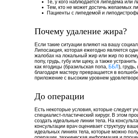
Те, у кого наблюдается липедема или л
Тем, кто не может достичь желаемых ли
Пациенты с липедемой и липодистроф
Почему удаление жира?
Если такие ситуации влияют на вашу социа
Липосакция, которая ежегодно является одн
жалобах на локальный жир или жир по всему
попу, грудь, губу или щеку, а также устран
как ягодицы (бразильская попа,
ББЛ
), грудь
благодаря мастеру превращается в волшебн
приложение с высоким уровнем удовлетворен
До операции
Есть некоторые условия, которые следует 
специалист-пластический хирург. В этом пр
создать идеальные линии тела. На консульт
консультации врач оценивает структуру ва
идеальных линиях тела, которые можно пол
операции, техническая информация и проце