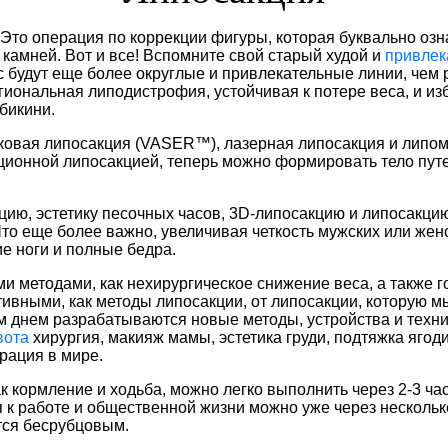
Это операция по коррекции фигуры, которая буквально озна
 камней. Вот и все! Вспомните свой старый худой и
привлек
ас будут еще более округлые и привлекательные линии, чем
иональная липодистрофия, устойчивая к потере веса, и изба
бикини.
уковая липосакция (VASER™), лазерная липосакция и липо
ионной липосакцией, теперь можно формировать тело путе
ю, эстетику песочных часов, 3D-липосакцию и липосакцию H
о еще более важно, увеличивая четкость мужских или женс
е ноги и полные бедра.
и методами, как нехирургическое снижение веса, а также г
ивными, как методы липосакции, от липосакции, которую 
м днем разрабатываются новые методы, устройства и техни
вота
хирургия, макияж мамы, эстетика груди, подтяжка ягоди
рация в мире.
 кормление и ходьба, можно легко выполнить через 2-3 ча
 к работе и общественной жизни можно уже через несколько
тся бесрубцовым.