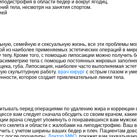
иподистрофия в области бедер и вокруг ягодиц.
ний тела, несмотря на занятия спортом.
ией
льную, семейную и сексуальную жизнь, все эти проблемы м
ой из наиболее применяемых эстетических операций в мир
 телу. Кроме того, с помощью липосакции можно получить б
ить асимметрию тела с помощью постоянных жировых заполнен
, щека, губа. Липосакция, наиболее часто выполняемая эсте
ую скульптурную работу.
врач хирург
с острым глазом и ум
ности, которое создает привлекательные линии тела.
учитывать перед операциями по удалению жира и коррекции
оцессе вам следует сначала обсудить со своим врачом, как
ации врача следует упомянуть о понравившихся вам мужски
шего скелета и области с жалобами на липодистрофию. Ваш
учить с учетом ширины ваших бедер и плеч. Пациентам до
сс после процедуры.
Доктор МФО
покажет вам захватывающи