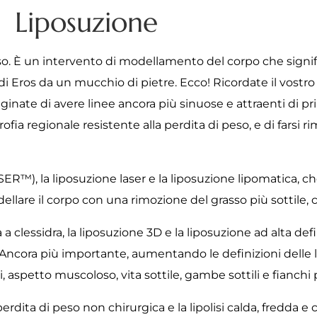
Liposuzione
so. È un intervento di modellamento del corpo che signi
di Eros da un mucchio di pietre. Ecco! Ricordate il vostr
inate di avere linee ancora più sinuose e attraenti di prim
rofia regionale resistente alla perdita di peso, e di farsi r
ASER™), la liposuzione laser e la liposuzione lipomatica,
odellare il corpo con una rimozione del grasso più sottile
ca a clessidra, la liposuzione 3D e la liposuzione ad alta de
i! Ancora più importante, aumentando le definizioni delle
spetto muscoloso, vita sottile, gambe sottili e fianchi p
rdita di peso non chirurgica e la lipolisi calda, fredda e