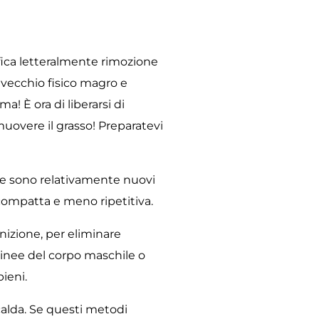
fica letteralmente rimozione
o vecchio fisico magro e
a! È ora di liberarsi di
imuovere il grasso! Preparatevi
 che sono relativamente nuovi
, compatta e meno ripetitiva.
finizione, per eliminare
 linee del corpo maschile o
ieni.
 calda. Se questi metodi