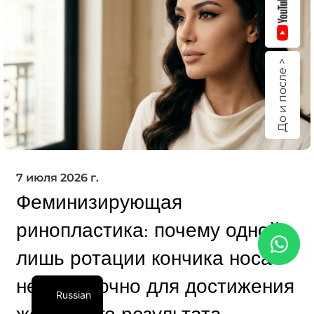
До и после >
7 июля 2026 г.
Феминизирующая
ринопластика: почему одной
лишь ротации кончика носа
недостаточно для достижения
Russian