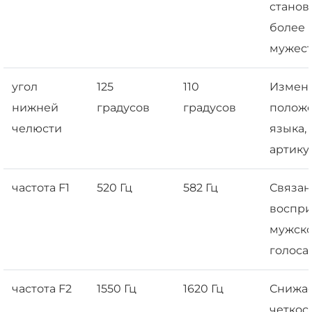
станов
более
мужес
угол
125
110
Измен
нижней
градусов
градусов
полож
челюсти
языка,
артику
частота F1
520 Гц
582 Гц
Связан
воспр
мужско
голоса.
частота F2
1550 Гц
1620 Гц
Снижа
четкос