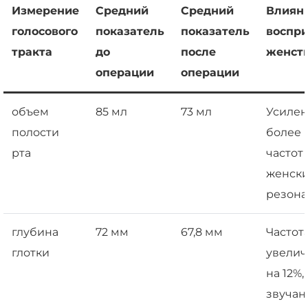
Измерение
Средний
Средний
Влиян
голосового
показатель
показатель
воспр
тракта
до
после
женст
операции
операции
объем
85 мл
73 мл
Усиле
полости
более 
рта
частот
женск
резона
глубина
72 мм
67,8 мм
Частота
глотки
увелич
на 12%,
звучан