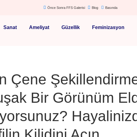
Önce Sonra FFS Galerisi
Blog
Basında
Sanat
Ameliyat
Güzellik
Feminizasyon
in Çene Şekillendirme
şak Bir Görünüm El
iyorsunuz? Hayaliniz
ilin Kilidini Açın