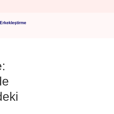
Erkekleştirme
:
de
deki