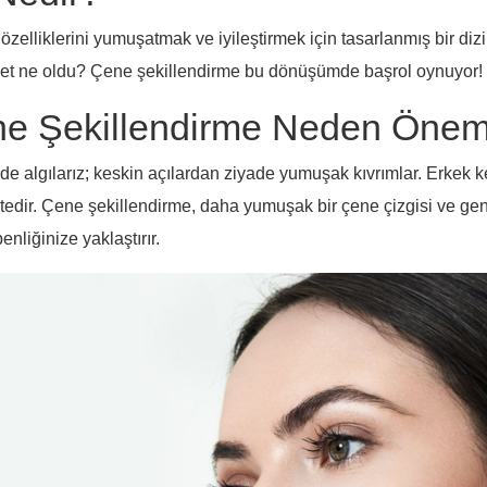
 özelliklerini yumuşatmak ve iyileştirmek için tasarlanmış bir diz
in et ne oldu? Çene şekillendirme bu dönüşümde başrol oynuyor!
ne Şekillendirme Neden Öneml
şekilde algılarız; keskin açılardan ziyade yumuşak kıvrımlar. Erke
edir. Çene şekillendirme, daha yumuşak bir çene çizgisi ve gene
liğinize yaklaştırır.