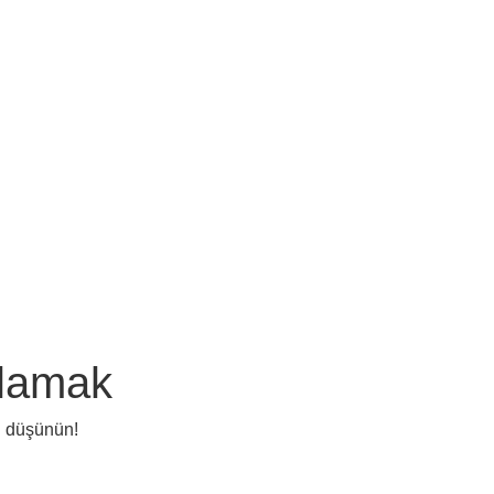
nlamak
bi düşünün!