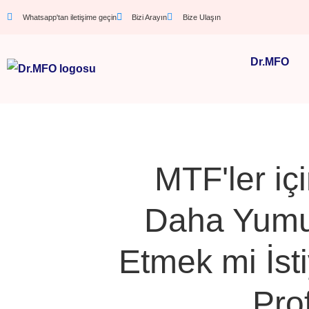
Whatsapp'tan iletişime geçin
Bizi Arayın
Bize Ulaşın
Dr.MFO
MTF'ler iç
Daha Yumu
Etmek mi İst
Prof