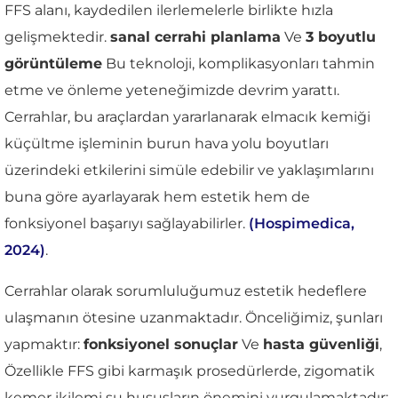
FFS alanı, kaydedilen ilerlemelerle birlikte hızla
gelişmektedir.
sanal cerrahi planlama
Ve
3 boyutlu
görüntüleme
Bu teknoloji, komplikasyonları tahmin
etme ve önleme yeteneğimizde devrim yarattı.
Cerrahlar, bu araçlardan yararlanarak elmacık kemiği
küçültme işleminin burun hava yolu boyutları
üzerindeki etkilerini simüle edebilir ve yaklaşımlarını
buna göre ayarlayarak hem estetik hem de
fonksiyonel başarıyı sağlayabilirler.
(Hospimedica,
2024)
.
Cerrahlar olarak sorumluluğumuz estetik hedeflere
ulaşmanın ötesine uzanmaktadır. Önceliğimiz, şunları
yapmaktır:
fonksiyonel sonuçlar
Ve
hasta güvenliği
,
Özellikle FFS gibi karmaşık prosedürlerde, zigomatik
kemer ikilemi şu hususların önemini vurgulamaktadır: