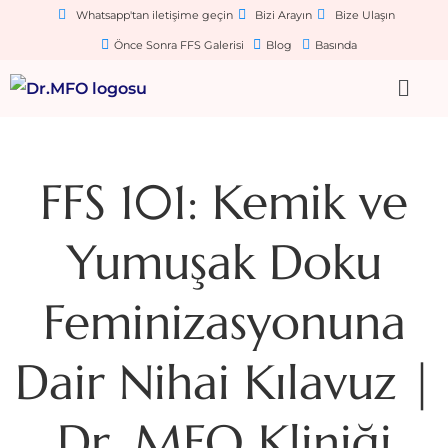
Whatsapp'tan iletişime geçin
Bizi Arayın
Bize Ulaşın
Önce Sonra FFS Galerisi
Blog
Basında
FFS 101: Kemik ve
Yumuşak Doku
Feminizasyonuna
Dair Nihai Kılavuz |
Dr. MFO Kliniği