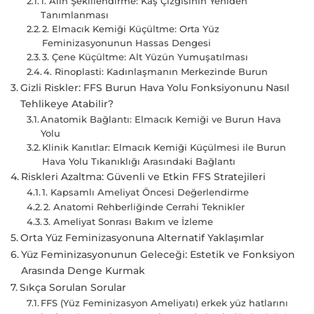
1. Alın Şekillendirme: Kaş Çizgisinin Yeniden
Tanımlanması
2. Elmacık Kemiği Küçültme: Orta Yüz
Feminizasyonunun Hassas Dengesi
3. Çene Küçültme: Alt Yüzün Yumuşatılması
4. Rinoplasti: Kadınlaşmanın Merkezinde Burun
Gizli Riskler: FFS Burun Hava Yolu Fonksiyonunu Nasıl
Tehlikeye Atabilir?
Anatomik Bağlantı: Elmacık Kemiği ve Burun Hava
Yolu
Klinik Kanıtlar: Elmacık Kemiği Küçülmesi ile Burun
Hava Yolu Tıkanıklığı Arasındaki Bağlantı
Riskleri Azaltma: Güvenli ve Etkin FFS Stratejileri
1. Kapsamlı Ameliyat Öncesi Değerlendirme
2. Anatomi Rehberliğinde Cerrahi Teknikler
3. Ameliyat Sonrası Bakım ve İzleme
Orta Yüz Feminizasyonuna Alternatif Yaklaşımlar
Yüz Feminizasyonunun Geleceği: Estetik ve Fonksiyon
Arasında Denge Kurmak
Sıkça Sorulan Sorular
FFS (Yüz Feminizasyon Ameliyatı) erkek yüz hatlarını