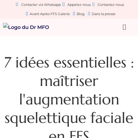
Contacter via Whatsapp
Appelez-nous
Contactez-nous
Avant Après FFS Galerie
Blog
Dans la presse
7 idées essentielles :
maîtriser
l'augmentation
squelettique faciale
en FFS